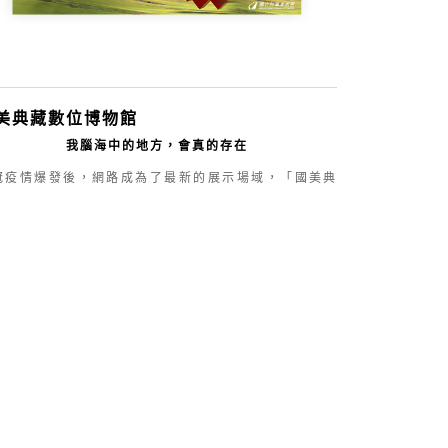
美典藏數位博物館
我腦海中的地方，會真的存在
冠疫情爆發後，網路成為了最新的展示場域，「國美典
數位博物館」首波推出兩檔數位3D線上展覽，並以「腦
中的地方」作為國美典藏數位博物館的主題，突破現實
空間限制，創造突破次元的陳列形式，凡是能想得到的
域，都能成為展覽空間。本次以第三人稱視角觀看展
，突破過去制式的展覽模式，體驗作品呈現於眼前的震
感受。
揮雲端想像力 猶如走進夢境
立臺灣美術館雲端展間上線，既然已是「雲端」空間，
美館希望打造完全迥異於實體的場域，讓展品的呈現更
有情景與主題。第一波推出全3D視覺主題的「時光迴
」與「環境中的創作物」兩大空間，前者宛如進入《銀
殺手》或《沙丘》般末日科幻場景，沿途將看見百年臺
藝術家作品，觀眾猶如探索者一般，一窺跨越時間維度