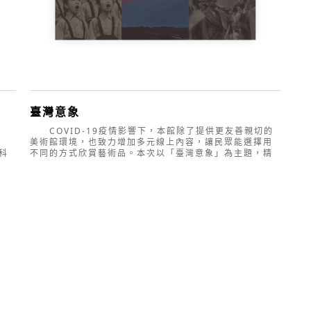
家一
（Modernization）之契機，形塑了具有「現代性」
的
（Modernity）意義的新美術（New Arts）。其中，
塑
「寫生」即可說是現代藝術最重要的實踐法則，而代表科
的
學、進步的日本畫、洋畫及工藝美術更被視為現代「美
野
術」（Fine Arts）之類型。自此以往，以「寫生」為基礎
所體現的現代「美術」，即與重模仿、輕觀察、非科學的
中國傳統書畫產生嚴重的抗衡與對壘。進入現代化之後的
「
臺灣，新舊文明間的衝突不斷擴大，而「臺展三少年」的
崛起莫不與此有關。
臺
被譽稱為「臺展三少年」之一的林玉山，不僅是臺灣藝術
出
臺灣意象
史上家喻戶曉之大師級畫家，其一生創作精勤不倦，留下
地
精彩巨作不計其數，〈蓮池〉更於2015年被指定為「國
展
COVID-19疫情影響下，本館除了提供更友善親切的
寶」，成為近代畫家中史無前例的創舉。雖然歷經不同政
動
美術館環境，也致力增加多元線上內容，讓民眾能選擇用
權變遷，林玉山秉持「脫韁惟賴寫生勤」概念的推廣與實
場
科
不同的方式欣賞藝術品。本次以「臺灣意象」為主題，精
踐，致力形塑兼具「時代性」與「地方性」的藝術風格，
術
突
選本館典藏作品，內容穿越了日治時期至臺灣當今的美術
提供傳統水墨畫「現代轉化」之參酌機會，並藉以建構現
的
次
史，歷經百年的時空轉變，藝術家從自身主體的視野與情
代美術之形式語彙，貢獻卓著。早在林玉山十六、七歲左
題
對
感，並立足土地來凝視臺灣，同時也放眼觀看世界。如何
右，即接受伊坂旭江指導、啟蒙而接觸「寫生」觀念，再
術
去建構屬於臺灣美學的意象，在數位典藏的作品中，藝術
經赴日求學體驗正規的西方美術訓練，這段歷程，除了提
「
並
家再現了當時的社會人文、國家體制、鄉土風俗、自然環
供後來用以迎接時代要求的基礎學養外，更可說是其完成
境
視
境與多元族群；換言之，在視覺詮釋或敘事的層面來說，
現代美術體質建構不可或缺之經過。
光
其中夾雜了歷史記憶、他者關照、現實隱喻、殖民統治、
十
圖像、影像/文本等，呈現不同時空環境的論述與美學，也
遨
反映了當下所面對的切身問題。 「臺灣意象」主題，
美術教育與推廣
十
從國立臺灣美術館典藏品中精選耙梳，內容涵蓋了多元文
林玉山一生的成就並不僅止於繪事創作一途，在畫會組織
塑
化與在地論述，試圖從典藏作品的主題內容與媒材來分
之籌設、藝術理論之撰述及藝術教育之推廣上，皆有其莫
有
類，提出(一)景觀生態(二)生活圖譜(三)靜觀萬物(四)人生
引
大貢獻。前者如戰前匯聚畫友籌組春萌畫會，提升嘉義、
人文(五)歷史演譯(六)心象抽象(七)複合多元等子題內容，
臺南等地美術創作能量，藉由其領導及帶動，促成嘉義
讓觀者從另一種視覺經驗來透視臺灣藝術史各年代的脈