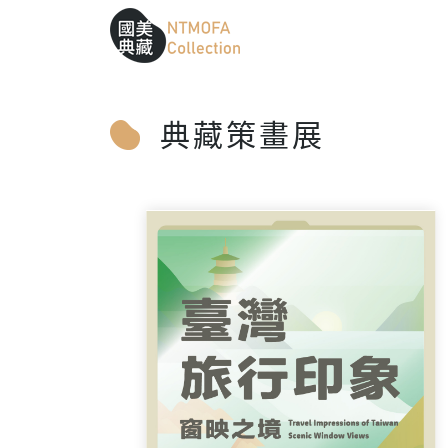
跳到中間主要內容區
網站導覽
:::
:::
典藏策畫展