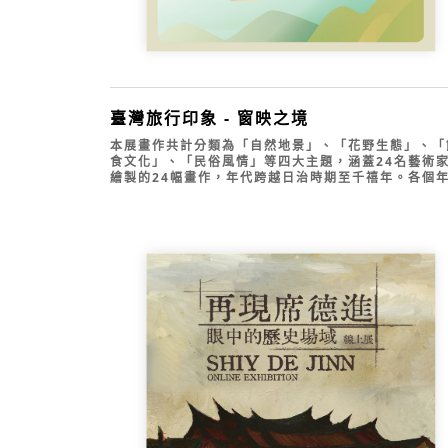
臺灣旅行印象 - 窗映之境
本展畫作共計分類為「自然地景」、「花野生態」、「
食文化」、「民俗風情」等四大主題，涵蓋24名藝術
繪製的24幅畫作，年代跨越日治時期至千禧年。各個
的畫作不僅反映出當時的地景特色與社會氛圍，記錄了
實，在文化意義上更是留下了前人的生活軌跡，以供後
懷古幽情，像是與現代大為不同的服飾、逐漸稀少的廟
活動等等。
畫作也是藝術家對視見之物的投射與再現，藝術家帶入
身對臺灣的觀察、情感，融匯出獨具個人風格的創作，
釋對時代的關懷。若說一張畫能展現一位藝術家的眼界
不同時期、不同藝術家的作品便可接合起多元的地景。
展企圖融匯藝術與自然人文，自不同角度欣賞，完整了
個臺灣的印象。
在呈現手法上，本展以火車窗景的意象為畫作上框，
於桃園機場第二航廈出境口，藉此輕鬆的旅遊場域，
與藝術更靠近。也希望民眾出境前再回頭再看一眼窗
再看一眼這班映照著臺灣多樣面貌的列車，經由畫作