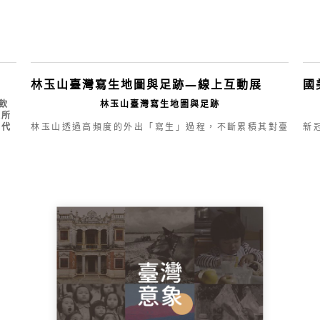
林玉山臺灣寫生地圖與足跡—線上互動展
國
飲
林玉山臺灣寫生地圖與足跡
家所
年代
林玉山透過高頻度的外出「寫生」過程，不斷累積其對臺
新
真
灣各地不同地景地貌的調查審視經驗，增益其自身的土地
藏
代
認同及在地意識，同時，藉此作為膠彩或水墨正式作品創
海
會
作的基礎參考。本計畫藉由對大批寫生稿之中的284件不
的
同媒材、主題及地區寫生速寫稿，進行形式分類及內容檢
場
視，藉以探討這些以臺灣由北至南、由西至東、由本島至
覽
己
離島等16個地區風景主題──山岳、海岸、森林、溪流、
撼
詮
瀑布、島嶼、村落、屋宇、寺廟作為觀察描繪對象的作
，
品，具有何種內在描繪規律或尚未被發現、考掘的問題及
本
美術史意義，藉此呈現林玉山繪畫創作中「寫生」概念如
發
一
何被形塑及實踐的具體過程。論述架構牽涉以下諸種面向
之討論：
國
國
再現
具
讓人
藝術成就與影響
廊
景，
隨著日本政府的殖民統治，西方現代藝術的觀念不斷傳入
翼
連結
臺灣，開啟了臺灣近代美術「現代化」
灣