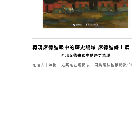
至藝術家的視窗，跟著國立臺灣美術館、跟著藝術
起，再度看見臺灣。
再現席德進眼中的歷史場域-席德進線上展
再現席德進眼中的歷史場域
在過去十年間，尤其是在疫情後，國美館積極推動數位
技的應用，開創了全新的展覽形式，讓典藏的藝術作品
破空間與時間的界限，觸及更多觀眾與藝術愛好者。此
線上展覽以席德進的建築寫生作品為主軸，生動呈現他
歷史場域的深刻理解與情感。展覽圍繞三大主題：「藝
風格演變」、「建築繪畫詮釋」及「傳統保存觀點」，
藉由數位典藏的豐富內容，邀請大眾從更寬廣、豐富的
角，深入探索席德進及其作品的獨特魅力。
席德進說：「臺灣古屋是我汲取不盡的靈感泉源，它指
著我走我給畫的道路，向藝術領域探索。」