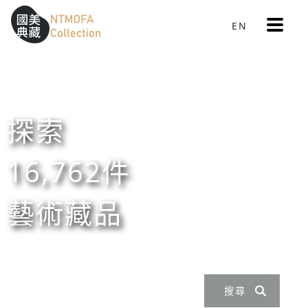
更
EN
跳到中間主要內容區
網站導覽
:::
多
選
單
:::
探索
16,762件
藝術藏品