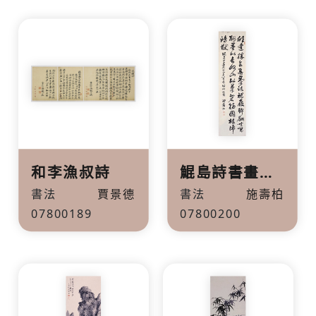
和李漁叔詩
鯤島詩書畫賦詩
書法
賈景德
書法
施壽柏
07800189
07800200