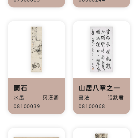
蘭石
山居八章之一
水墨
葉漢卿
書法
張默君
08100039
08100068