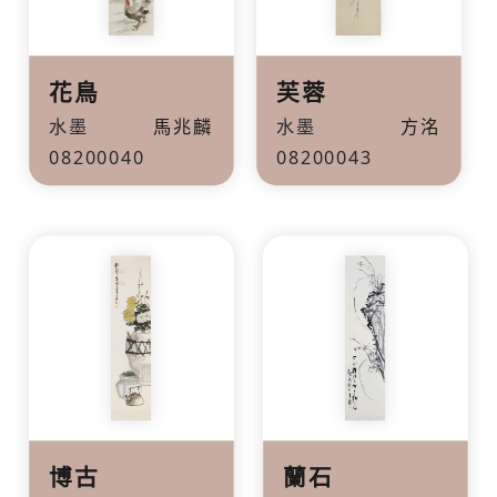
花鳥
芙蓉
水墨
馬兆麟
水墨
方洺
08200040
08200043
博古
蘭石