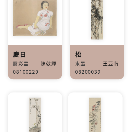
慶日
松
膠彩畫
陳敬輝
水墨
王亞南
08100229
08200039