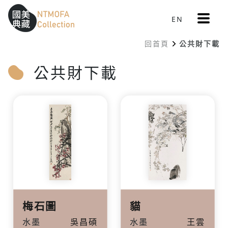
更
EN
跳到中間主要內容區
網站導覽
:::
多
選
回首頁
公共財下載
單
:::
公共財下載
梅石圖
貓
水墨
吳昌碩
水墨
王雲