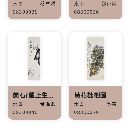
水墨
蔡雪溪
水墨
鄭香圃
08300035
08300036
蘭石(嚴上生香花)
菊花枇杷圖
水墨
葉漢卿
水墨
吳芾
08300040
08300070