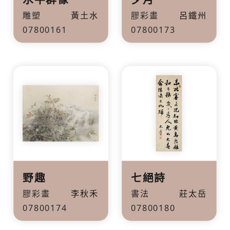
雕塑
黃土水
膠彩畫
呂鐵州
07800161
07800173
野趣
七絕詩
膠彩畫
李秋禾
書法
莊太岳
07800174
07800180