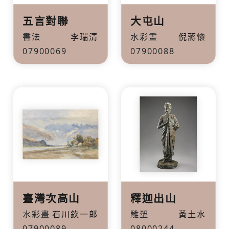
五言對聯
大屯山
書法
李瑞清
水彩畫
倪蔣懷
07900069
07900088
臺灣次高山
釋迦出山
水彩畫
石川欽一郎
雕塑
黃土水
07900089
08000244