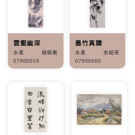
雲壑幽深
墨竹真蹟
水墨
胡佩衡
水墨
余紹宋
07900059
07900060