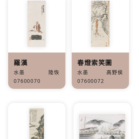
羅漢
春燈索笑圖
水墨
陸恢
水墨
高野侯
07600070
07600072