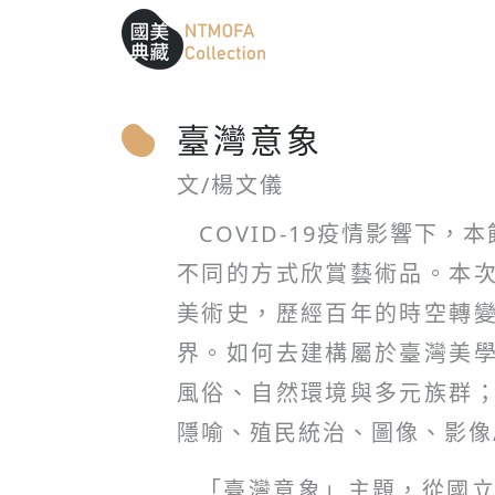
跳到中間主要內容區
網站導覽
:::
:::
臺灣意象
文/楊文儀
COVID-19疫情影響
不同的方式欣賞藝術品。本
美術史，歷經百年的時空轉
界。如何去建構屬於臺灣美
風俗、自然環境與多元族群
隱喻、殖民統治、圖像、影像
「臺灣意象」主題，從國