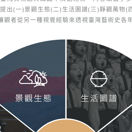
(一)景觀生態(二)生活圖譜(三)靜觀萬物(四
，讓觀者從另一種視覺經驗來透視臺灣藝術史各