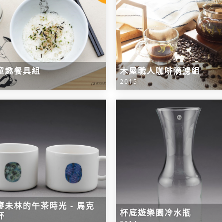
童趣餐具組
木屋職人咖啡滴濾組
2015
廖未林的午茶時光 - 馬克
杯底遊樂園冷水瓶
杯