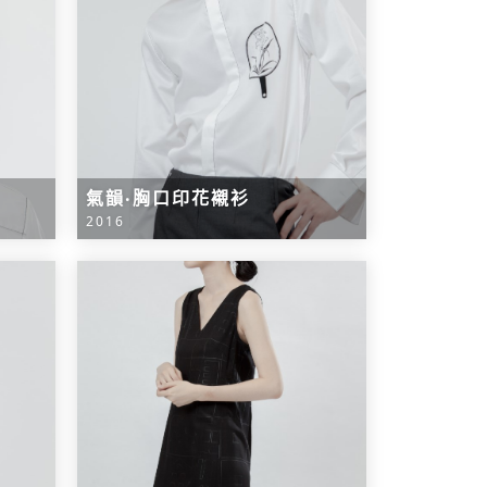
氣韻‧胸口印花襯衫
2016