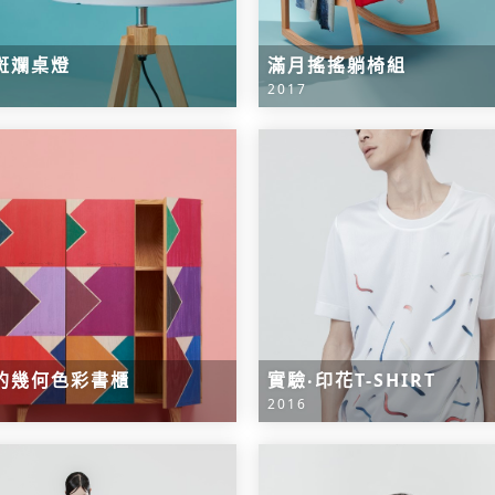
斑斕桌燈
滿月搖搖躺椅組
2017
的幾何色彩書櫃
實驗‧印花T-SHIRT
2016