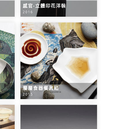
感官‧立體印花洋裝
2016
層層食器餐具組
2015