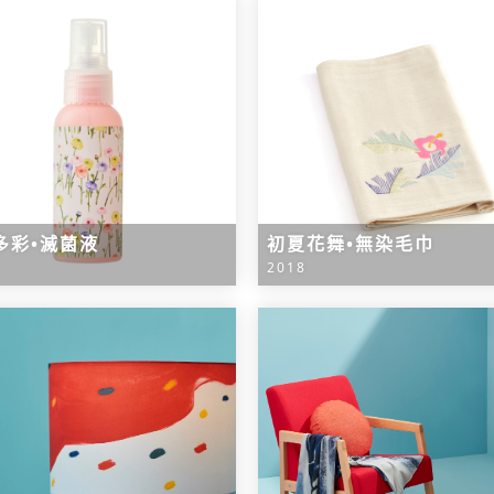
多彩•滅菌液
初夏花舞•無染毛巾
2018