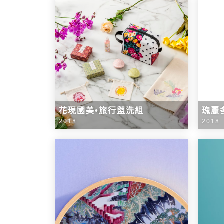
花現國美•旅行盥洗組
瑰麗
2018
2018