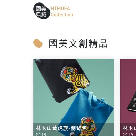
跳到中間主要內容區
網站導覽
:::
:::
國美文創精品
林玉山黃虎旗-側背包
林玉
2019
2019