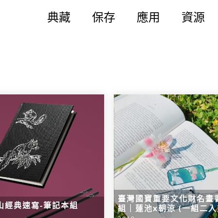
典藏
保存
應用
資源
臺灣國寶重要文化財名畫
山經典速寫-筆記本組
組｜蓮池x朝涼 (一組二入