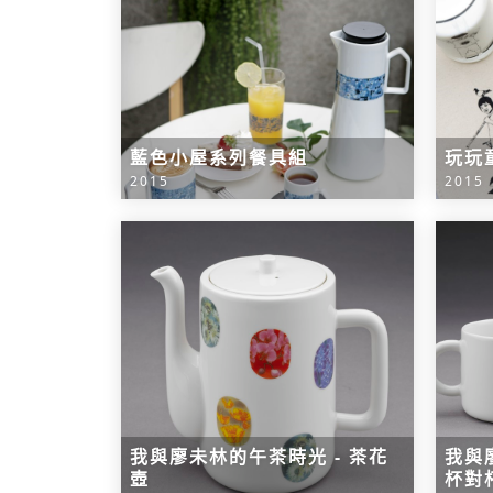
藍色小屋系列餐具組
玩玩
2015
2015
我與廖未林的午茶時光 - 茶花
我與
壺
杯對