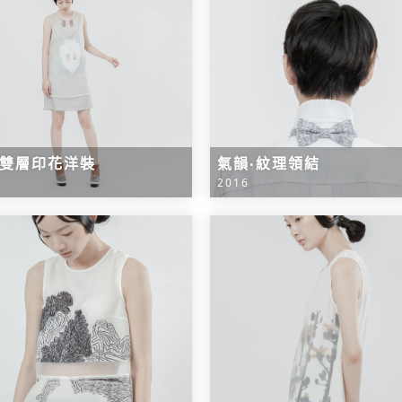
‧雙層印花洋裝
氣韻‧紋理領結
2016