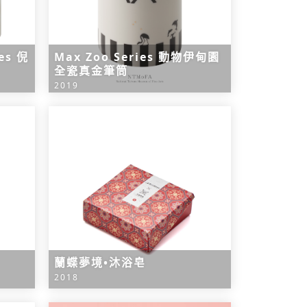
ies 倪
Max Zoo Series 動物伊甸園
全瓷真金筆筒
2019
蘭蝶夢境•沐浴皂
2018