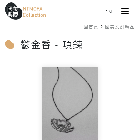
更
EN
跳到中間主要內容區
網站導覽
:::
多
選
回首頁
國美文創精品
單
:::
鬱金香 - 項鍊