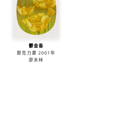
鬱金香
壓克力畫
2001年
廖未林