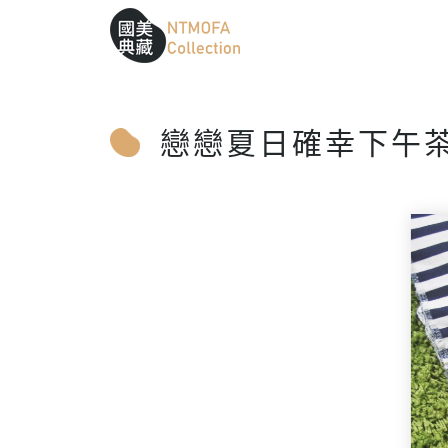
跳到中間主要內容區
網站導覽
:::
:::
戀戀夏日確幸下午