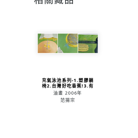
充氣泳池系列-1.塑膠躺
椅2.台灣好吃香蕉!3.有
鐵網的風景
油畫
2006年
范揚宗