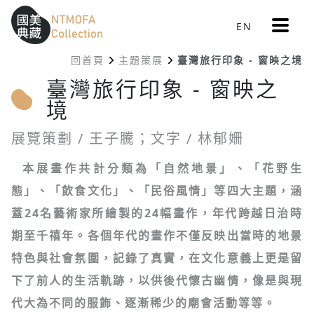
更
EN
跳到中間主要內容區
網站導覽
:::
多
選
回首頁
主題策展
臺灣旅行印象 - 窗映之境
單
:::
臺灣旅行印象 - 窗映之
境
展覽策劃 / 王子騰；文字 / 林郁姍
本展畫作共計分類為「自然地景」、「花野生
態」、「飲食文化」、「民俗風情」等四大主題，涵
蓋24名藝術家所繪製的24幅畫作，年代跨越日治時
期至千禧年。各個年代的畫作不僅反映出當時的地景
特色與社會氛圍，記錄了真實，在文化意義上更是留
下了前人的生活軌跡，以供後代懷古幽情，像是與現
代大為不同的服飾、逐漸稀少的廟會活動等等。