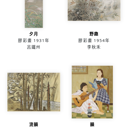
夕月
野趣
膠彩畫
1931年
膠彩畫
1954年
呂鐵州
李秋禾
流韻
韻