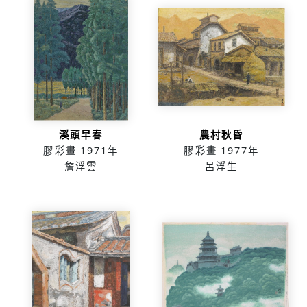
溪頭早春
農村秋昏
膠彩畫
1971年
膠彩畫
1977年
詹浮雲
呂浮生