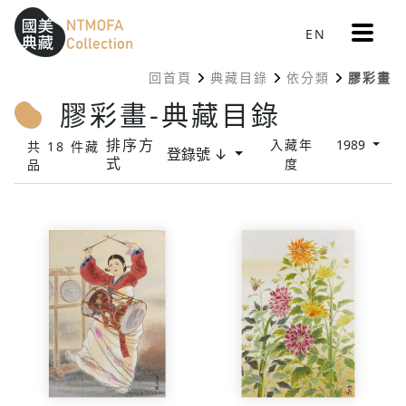
更
EN
跳到中間主要內容區
網站導覽
:::
多
選
回首頁
典藏目錄
依分類
膠彩畫
單
:::
膠彩畫-典藏目錄
排序方
入藏年
1989
共 18 件藏
登錄號 ↓
式
度
品