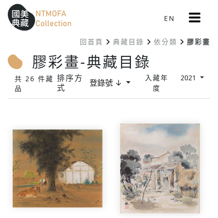
更
EN
跳到中間主要內容區
網站導覽
:::
多
選
回首頁
典藏目錄
依分類
膠彩畫
單
:::
膠彩畫-典藏目錄
排序方
入藏年
2021
共 26 件藏
登錄號 ↓
式
度
品