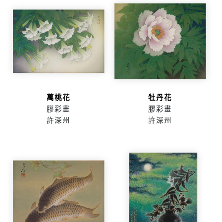
萬桃花
牡丹花
膠彩畫
膠彩畫
許深州
許深州