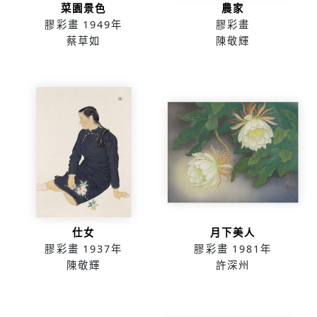
菜園景色
農家
膠彩畫
1949年
膠彩畫
蔡草如
陳敬輝
仕女
月下美人
膠彩畫
1937年
膠彩畫
1981年
陳敬輝
許深州