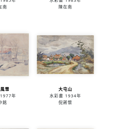
1985年
水彩畫
1983年
在南
陳在南
城風雪
大屯山
1977年
水彩畫
1934年
中銘
倪蔣懷