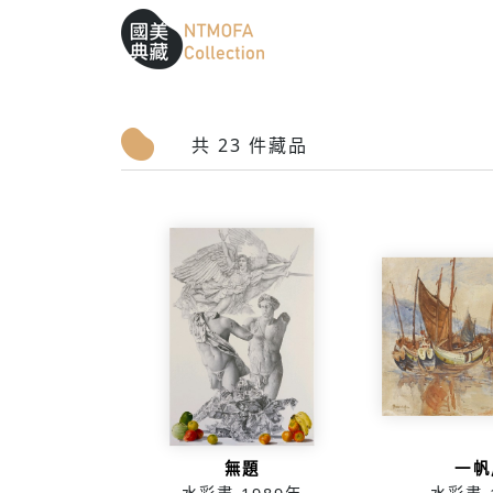
跳到中間主要內容區
網站導覽
:::
:::
共 23 件藏品
無題
一帆