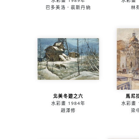
水彩畫
1989年
水彩畫
巴多美洛．裴斯丹納
林
北美冬遊之六
馬尼
水彩畫
1984年
水彩畫
趙澤修
梁