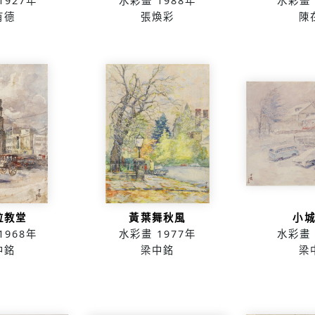
1927年
水彩畫
1988年
水彩畫
有德
張煥彩
陳
拉教堂
黃葉舞秋風
小
1968年
水彩畫
1977年
水彩畫
中銘
梁中銘
梁