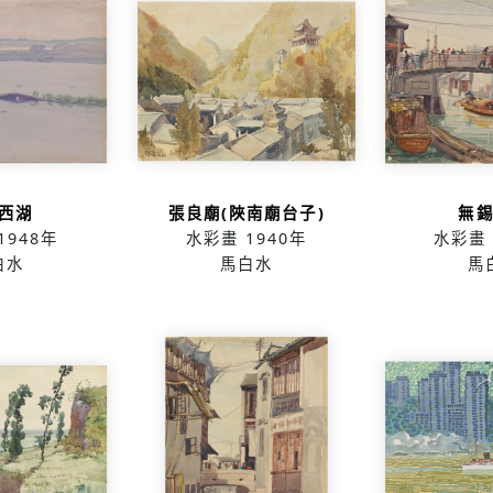
西湖
張良廟(陜南廟台子)
無
1948年
水彩畫
1940年
水彩畫
白水
馬白水
馬