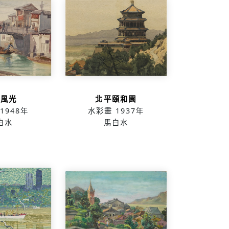
錫風光
北平頤和園
1948年
水彩畫
1937年
白水
馬白水