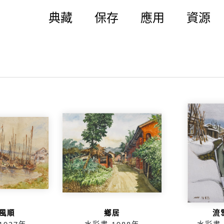
典藏
保存
應用
資源
風順
鄉居
流