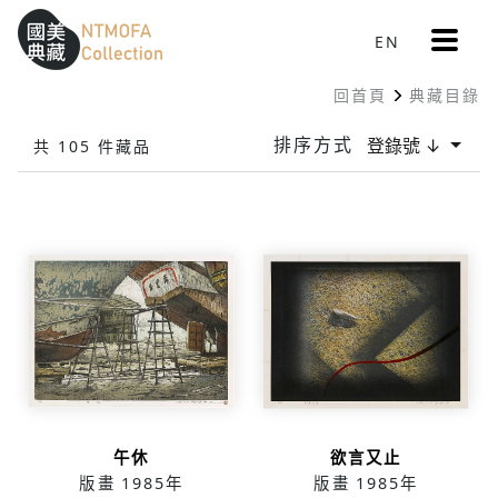
更
EN
跳到中間主要內容區
網站導覽
:::
多
選
回首頁
典藏目錄
單
:::
排序方式
登錄號 ↓
共 105 件藏品
午休
欲言又止
版畫
1985年
版畫
1985年