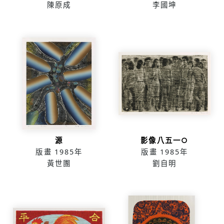
陳原成
李國坤
源
影像八五一○
版畫
1985年
版畫
1985年
黃世團
劉自明