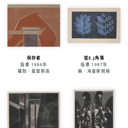
保存者
從E.J角落
版畫
1986年
版畫
1987年
羅勃．葛雷斯高
蘇．海曼斯佩格