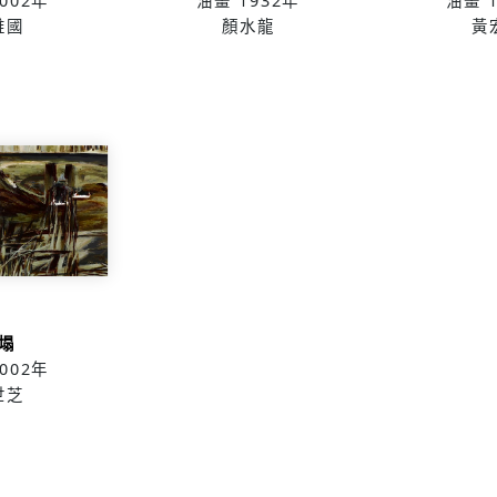
002年
油畫
1932年
油畫
維國
顏水龍
黃
塌
002年
世芝