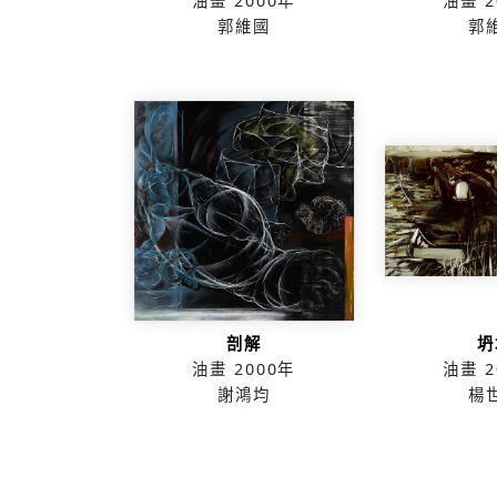
油畫
2000年
油畫
2
郭維國
郭
剖解
坍
油畫
2000年
油畫
2
謝鴻均
楊