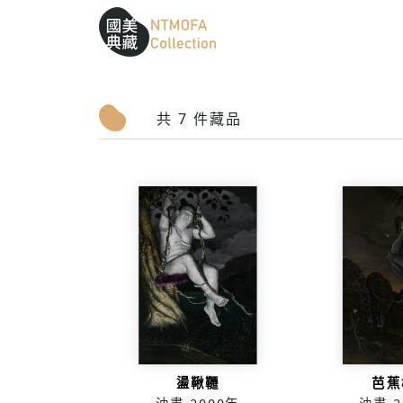
跳到中間主要內容區
網站導覽
:::
:::
共 7 件藏品
盪鞦韆
芭蕉