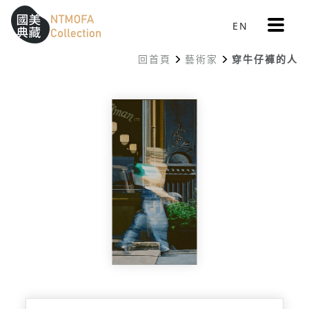
更
EN
跳到中間主要內容區
網站導覽
:::
多
選
回首頁
藝術家
穿牛仔褲的人
單
:::