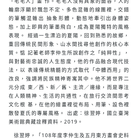
「毛毛人」畫 作。毛毛人沒有具象的面容，人的
輪廓浮顯於飄忽不定、多色混雜的線團裡，交錯
的筆觸混雜出 抽象形體，動態地牽引出身體姿
態，加上即興的筆墨飛白，成為夏陽獨特的風格
表現。 經過一生漂泊的夏陽，回到熟悉的故鄉，
重回傳統民間形象、山水間找尋他創作的核心本
質。惦 記著老師李仲生所說創作之「純粹性」，
與對藝術忠誠的人生態度，他的作品融合現代技
法，以 表達傳統精髓的方式取代「中體西用」的
改良，強調將民族精神寄寓其中。他不將世界二
元分成 東／西、新／舊、主流／邊緣，而是專注
在人類精神、生活的共通性，在旅行交流間思考
文化根 基，在他的繪畫裡從布局、用筆、設色裡
散發夏氏的專屬風格。 出處：徐翌婷，國立臺灣
美術館典藏詮釋資料，2019。
徐翌婷，「108年度李仲生及五月東方畫會史料