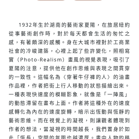
1932年生於湖南的藝術家夏陽，在旅居紐約
從事藝術創作時，對於每天都會生活的匆忙之
感，有著頗深的感觸。身在大城市裡對於工商業
社會的冷峻建築，心裡上起了些許變化，照相寫
實（Photo-Realism）畫風的視覺表現，吸引了
夏陽的注意，提供他在創作思維與表現之間貫穿
的一致性。這幅名為〈穿著牛仔褲的人〉的油畫
作品裡，作者把街上行人移動的狀態描繪出來。
一種表現快速度的模糊影象，就像是「一陣風」
的動態滯留在畫布上面。作者將這種外在的速度
感轉化為內在的速度旋轉，暗示出恆動與恆靜的
藝術思維。而在視覺上的凝視，則讓觀者體現到
作者的想法，當凝視的時間越長，我們置身於如
此「恆長」空間的氛圍也越濃厚。畫中人物的移