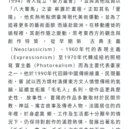
1994）等人成立「東方畫會」，並與其他成員以
「八大響馬」之姿 嶄露於畫壇。正如其名「夏
陽」，他炙熱地點燃臺灣現代美術運動，並為了
追尋更多的藝術面貌 而遠赴歐洲。在移動遷徙的
過程裡，其創作隨之變動，思考東西方的觀念與
創作特質，從早期新 古典主義
（Neoclassicism）、1960年代的表現主義
（Expressionism）至1970年代轉成紐約照相
寫 實主義（Photorealism）而為主要代表畫家
之一。他於1990年代回歸中國傳統繪畫、民間藝
術，嘗 試以西方媒材演繹東方文人情懷傳統的氣
韻，延續並拓展「毛毛人」系列，使作品更具歷
史性、 故事性。 夏陽的作品多數取材於民間宗
教、神話、寓言故事及傳奇人物，法國居住的四
年裡，於身處異 鄉、工作及生活都十分艱辛的情
況下，仍保持對創作的滿腔熱情，發展出著名的