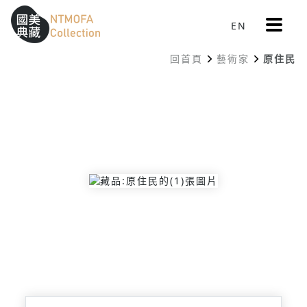
更
EN
跳到中間主要內容區
網站導覽
:::
多
選
回首頁
藝術家
原住民
單
:::