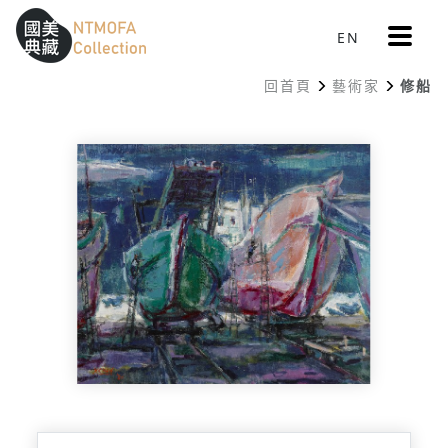
更
EN
跳到中間主要內容區
網站導覽
:::
多
選
回首頁
藝術家
修船
單
:::