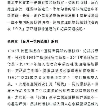
間流中其實並不是僅存於某個特定、穩固的時刻，反而
應是存於一種難以被定位、準確勾勒的曖昧時延當中不
斷流竄。最後，創作者又於影像表面局部上覆蓋或滴落
一些不規則的膠狀透明物，這層處理則標誌著創作者再
次「介入」那已逝影像過程的註記與回返痕跡。
張照堂 《台灣—核災過後》系列
1943生於臺北板橋。臺灣重要知名攝影師、紀錄片導
演，分別於1999年獲頒國家文藝獎、2011年獲國家文
化獎。其1958年加入成功高中攝影社後開始接觸攝
影，更結識了影響、提攜其甚多的指導老師鄭桑溪。
1965年以22歲之姿與鄭桑溪合辦了「現代攝影雙人
展」，此應為臺灣首次引用「現代」一詞的攝影展。且
展出作品多與當年引領潮流的沙龍與畫意攝影迥然相
異，尤以其一張「無頭」男子立像最受攝影界褒貶不一
的極端評價，然其於攝影中帶入個人心象與藝術思維的