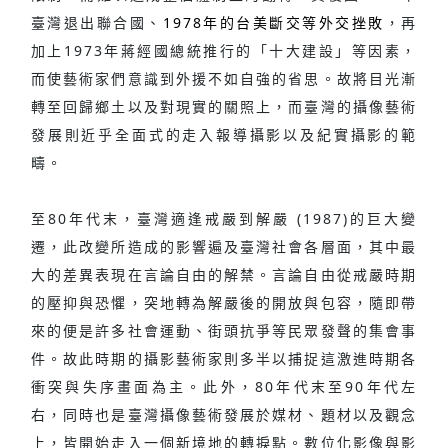
臺灣退出聯合國、
1978年的台美斷交等外交挫敗
，再
加上1973年蔣經國總統推行的「十大建設」等因素，
而使藝術家們意識到外援不如自強的省思。故將目光漸
轉至回歸鄉土以及對現實的關照上，而臺灣的攝像藝術
發展則近乎全面式的走入報導攝影以及紀實攝影的範
疇。
至80年代末，臺灣適逢戒嚴到解嚴 (1987)的巨大變
遷，此改變所造成的影響遍及臺灣社會各層面，其中最
大的差異表現在言論自由的解禁。言論自由從戒嚴時期
的壓抑與恐懼，突地轉為解嚴後的開放與包容，隨即帶
來的便是許多社會運動、街頭抗爭等民眾發聲的集會事
件。故此時期的攝影藝術家則多半以捕捉這激進時期各
衝突與失序畫面為主。此外，80年代末至90年代左
右，同時也是臺灣攝像藝術發展於媒材、題材以及觀念
上，皆開始走入一個新境地的轉捩點。數位化影像與影