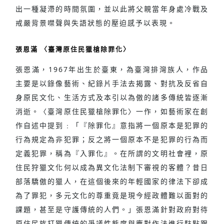
出一種凝滯的時間氛圍，並以此將父親當年身處冷戰及
戒嚴背景噤聲與失語狀態的壓迫感予以表現。
張恩滿 〈臺灣原住民獵槍除罪化〉
張恩滿，1967年出生於臺東，為臺灣排灣族人，作品
主要是以錄像藝術、紀錄片手法去揭露、對抗及反省自
身原民文化、生活方式及本引以為傲的諸多傳統皆逐漸
消逝。〈臺灣原住民獵槍除罪化〉一作，如藝術家在創
作自述中提到﹕「『除罪化』意指將一個原本是犯罪的
行為規定為非犯罪；反之將一個原本不是犯罪的行為而
定義犯罪，稱為『入罪化』。在所謂的文明社會裡，原
住民狩獵文化何以成為異文化法制下審視的客體？昔日
部落驕傲的獵人，在這個後來的年輕國家的律法下卻成
為了罪犯，多元文化的尊重竟是現今經政體難以面對的
課題，甚至是守護傳統的人們。」張恩滿針對政府對待
原住民族打獵傳統的爭議性態度與應對作法進行駐點跟