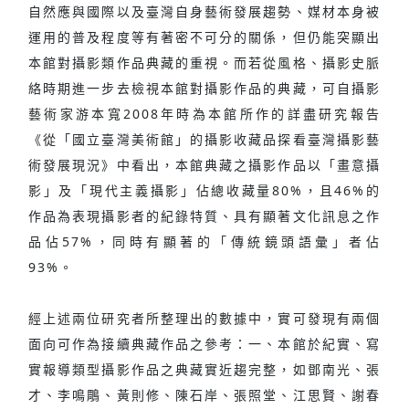
自然應與國際以及臺灣自身藝術發展趨勢、媒材本身被
運用的普及程度等有著密不可分的關係，但仍能突顯出
本館對攝影類作品典藏的重視。而若從風格、攝影史脈
絡時期進一步去檢視本館對攝影作品的典藏，可自攝影
藝術家游本寬2008年時為本館所作的詳盡研究報告
《從「國立臺灣美術館」的攝影收藏品探看臺灣攝影藝
術發展現況》中看出，本館典藏之攝影作品以「畫意攝
影」及「現代主義攝影」佔總收藏量80%，且46%的
作品為表現攝影者的紀錄特質、具有顯著文化訊息之作
品佔57%，同時有顯著的「傳統鏡頭語彙」者佔
93%。
經上述兩位研究者所整理出的數據中，實可發現有兩個
面向可作為接續典藏作品之參考：一、本館於紀實、寫
實報導類型攝影作品之典藏實近趨完整，如鄧南光、張
才、李鳴鵰、黃則修、陳石岸、張照堂、江思賢、謝春