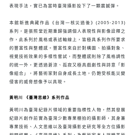
表現手法，實已為當時臺灣攝影投下了一顆震撼彈。
本館新進典藏作品《台灣—核災過後》(2005-2013)
系列，是張照堂近期重歸強調個人表現性與影像詮釋之
作，此系列於風格或表述軸線上，皆極具系列作所要求
的豐富性與整體感。豐富性來自於對構圖、拍攝對象、
視覺技術效果的多樣性嘗試，而整體感則除了風格調性
的統一外，更透過蒼涼、孤寂又極具戲劇性與詩意「影
像組合」，將藝術家對自身成長土地，仍飽受核能災變
侵害的威脅想像予以具現。
黃明川 《臺灣思維》系列作品
黃明川為臺灣紀錄片領域的重要指標性人物，然其發展
紀錄片創作前實為臺灣少數專業棚拍的攝影師，其身兼
專業技術、人文思維以及臺灣攝影史研究等全方位攝影
相關經歷。《臺灣思維》系列，為藝術家本人捐贈美術