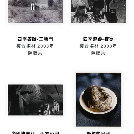
四季遊蹤-三地門
四季遊蹤-夜宴
複合媒材
2003年
複合媒材
2003年
陳順築
陳順築
帝國邊界II - 西方公司
學校的日子