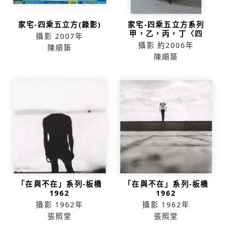
家宅-四乘五立方(錄影)
家宅-四乘五立方系列
甲，乙，丙，丁〈四
攝影
2007年
件〉
攝影
約2006年
陳順築
陳順築
「在與不在」系列-板橋
「在與不在」系列-板橋
1962
1962
攝影
1962年
攝影
1962年
張照堂
張照堂