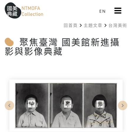
更
EN
跳到中間主要內容區
網站導覽
:::
多
選
回首頁
主題文章
台灣美術
單
:::
聚焦臺灣 國美館新進攝
影與影像典藏
Previous
Nex