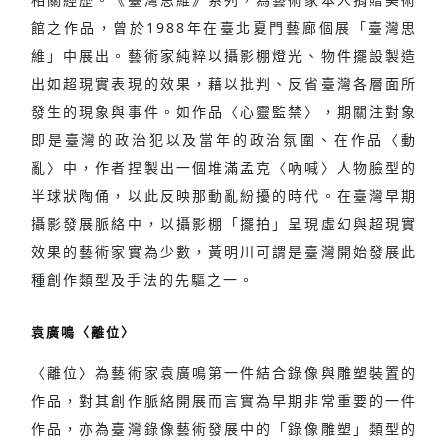
館之作品，曾於1988年在臺北夏門藝廊個展「臺灣思
維」中展出。藝術家純粹以攝影棚燈光、物件擺設製造
出如超現實表現的效果，藉以批判、反省臺灣各層面所
發生的現象與事件。如作品〈心靈監禁〉，期關注對象
即是臺灣的政治犯以及當年的政治氛圍、在作品〈動
亂〉中，作者捏製出一個堆滿孟克〈吶喊〉人物臉型的
半球狀陶俑，以此反映那動亂紛擾的時代。在臺灣早期
攝影發展脈絡中，以攝影棚「擺拍」呈現虛幻與超現實
效果的藝術家實為少數，黃明川可謂是臺灣開始發展此
種創作類型及手法的先驅之一。
袁廣鳴〈離位〉
〈離位〉為藝術家袁廣鳴第一件結合錄像與雕塑裝置的
作品，對其創作脈絡開展而言實為早期非常重要的一件
作品，亦為臺灣錄像藝術發展中的「錄像雕塑」類型的