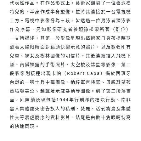
代表性作品。在作品形式上，藝術家翻製了一位善泳模
特兒的下半身作成半身塑像，並將其連接於一台電視機
上方。電視中影像分為三段，皆透過一位男泳者潛泳影
作為序幕，另如影像研究者參照孫松榮所著〈離位〉
一文所描述，其第一段影像呈現出藝術家自身孩提時期
戴著太陽眼睛面對鏡頭快樂示意的照片，以及數張印有
兒童、裸女及樹林圖像的明信片。其後連續插入飛機下
墜、內臟裸露的手術照片、太空梭及彗星等影像。第二
段影像則接連出現卡帕（Robert Capa）攝於西班牙
內戰的一張士兵中彈圖像、納粹軍官特寫、母親凝望孩
童墳塚哭泣、越戰及示威暴動等圖像。到了第三段落畫
面，則陸續湧現包括1944年行刑隊的槍決行動、南非
黑人集體處死密告族人的私刑、焚屍、活剝禽鳥及集體
性交等暴虐脫序的資料影片，結尾是由數十隻眼睛特寫
的快速閃現。