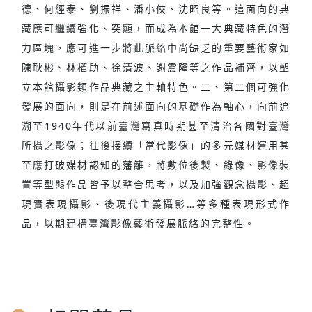
德、何經泰、劉振祥、潘小俠、沈昭良等。這面向的典
藏應可繼續強化、突顯，而成為本館一大典藏特色的潛
力區塊，應可進一步將此脈絡中尚缺乏的重要藝術家如
陳耿彬、林權助、徐清波、謝震隆等之作品補齊，以塑
立本館攝影類作品典藏之主軸特色。二、第二個可強化
發展的面向，則是在前述面向的基礎作為軸心，向前追
溯至1940年代以前臺灣寫真時期甚至清治各國對臺灣
所攝之影像；往後接續「當代影像」的多元媒材運用甚
至應打破媒材認知的藩籬，將數位後製、錄像、影像裝
置等型態作品皆予以整合思考，以及加強觀念攝影、超
現實表現攝影、後現代主義攝影…等多種表現形式作
品，以期建構臺灣影像藝術發展脈絡的完整性。