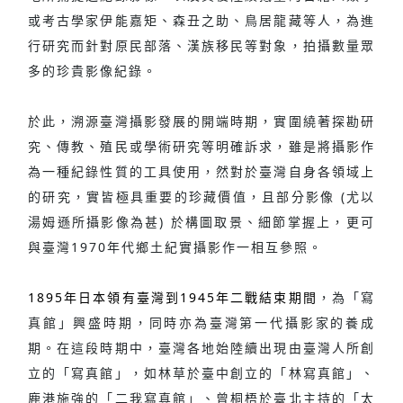
或考古學家伊能嘉矩、森丑之助、鳥居龍藏等人，為進
行研究而針對原民部落、漢族移民等對象，拍攝數量眾
多的珍貴影像紀錄。
於此，溯源臺灣攝影發展的開端時期，實圍繞著探勘研
究、傳教、殖民或學術研究等明確訴求，雖是將攝影作
為一種紀錄性質的工具使用，然對於臺灣自身各領域上
的研究，實皆極具重要的珍藏價值，且部分影像 (尤以
湯姆遜所攝影像為甚) 於構圖取景、細節掌握上，更可
與臺灣1970年代鄉土紀實攝影作一相互參照。
1895年日本領有臺灣到1945年二戰結束期間
，為「寫
真館」興盛時期，同時亦為臺灣第一代攝影家的養成
期。在這段時期中，臺灣各地始陸續出現由臺灣人所創
立的「寫真館」，如林草於臺中創立的「林寫真館」、
鹿港施強的「二我寫真館」、曾桐梧於臺北主持的「太