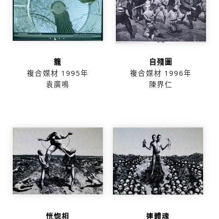
籠
自殘圖
複合媒材
1995年
複合媒材
1996年
袁廣鳴
陳界仁
恍惚相
連體魂