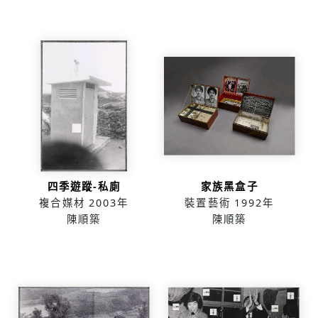
四季遊蹤-私廁
家族黑盒子
複合媒材
2003年
裝置藝術
1992年
陳順築
陳順築