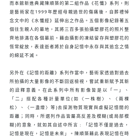
而本館新進典藏陳順築的第二組作品《花懺》系列，則
是藝術家在1999年歷經母親過世的傷痛後，自葬禮悼
念文中的《水懺經》延伸出之作品。五個影像紀錄著五
個往生親人的墓地，其將三百多張拍攝塑膠花的照片整
齊地排滿在各個墓前。藉由攝影的凍結留存與塑膠花的
恆常綻放，表達逝者將於自身記憶中永存與其追念之情
的綿延不滅。
另外在《記憶的距離》系列作當中，藝術家透過對過去
所拍攝的大量影像的不斷回返檢視，嘗試重新賦予其新
的詮釋意義。在此系列中所有影像皆是以「一」、
「二」搭配各種計量單位(如〈一株樹〉、〈兩棵
松〉、〈一盞燈〉等)去探測物質現實與虛擬記憶間的
距離；同時，所選列作品皆屬高反差及模糊(或局部模
糊)的意象，就如其自述中所言﹕「記憶不僅是過去，
記憶是現在，記憶是未來」。陳順築藉此表現記憶在時