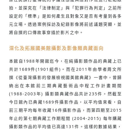
拍，並探究在「法律制定」與「犯罪行為判定」之前所
設定的「標準」是如何產生且對象又是否有考量到各多
元立場。透過案例採訪及紀錄影像將前述議題突顯，並
將自撰的口傳故事穿插於影片之中。
深化及拓展國美館攝影及影像類典藏面向
本館自1988年開館迄今，在純攝影類作品的典藏上已
共計1689件(1901組件)。而在2011年由學者周文所
撰《從臺灣攝影的發展檢視國美館典藏》一書中，曾歸
納出在本館前三期典藏藝術品中程工作計畫期間
(1988-2003年) 攝影類典藏作品共計235件。然截至
今日館內已典藏1689件攝影作品，以平均值來看，自
前三期平均每年收藏16件攝影作品，而第四期至2015
年止的第七期典藏工作期程間 (2004-2015) 每年購藏
攝影類作品的平均值已高達131件。這樣的數據結果，