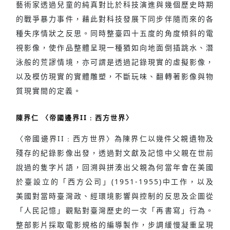
藝術家透過兒童的純真對比於科技演進與幾個歷史時期
的戰爭暴力事件，藉此對科技發展下同步伴隨而來的各
種失序情狀之反思。同時整臺四十五度的角度傾斜的電
視影像，使作品整體呈現一種猶如向地面倒插跳水、潛
泳般的荒謬情境，亦可謂是透過記錄現實的虛擬影像，
以及模仿現實的實體雕塑，不斷玩味、翻轉著影像與物
質現實間的定義。
陳界仁 〈帝國邊界II﹕西方世界〉
〈帝國邊界II﹕西方世界〉為陳界仁以幾件父親遺物及
殘存的紀錄影像出發，透過對文獻及記憶中父親在世前
說過的隻字片語，回溯與拼湊出父親為何當年會在美國
於臺設立的「西方公司」(1951-1955)中工作，以及
美國對當時臺灣政、經環境影響與控制的反思及企圖從
「人民記憶」觀點對臺灣歷史的一次「再書寫」行為。
整部影片採取電影規格的編導製作，步調緩慢凝重呈現