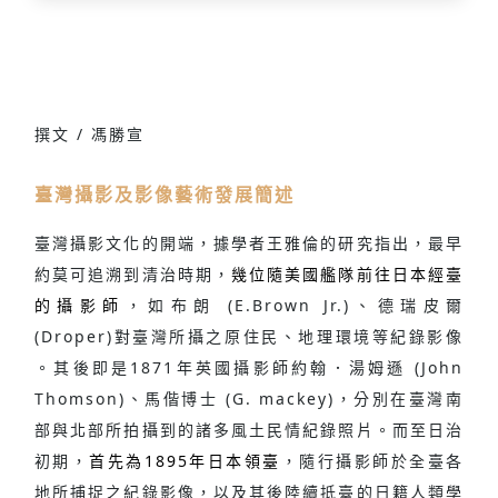
撰文 / 馮勝宣
臺灣攝影及影像藝術發展簡述
臺灣攝影文化的開端，據學者王雅倫的研究指出，最早
約莫可追溯到清治時期，
幾位隨美國艦隊前往日本經臺
的攝影師
，如布朗 (E.Brown Jr.)、德瑞皮爾
(Droper)對臺灣所攝之原住民、地理環境等紀錄影像
。其後即是1871年英國攝影師約翰．湯姆遜 (John
Thomson)、馬偕博士 (G. mackey)，分別在臺灣南
部與北部所拍攝到的諸多風土民情紀錄照片。而至日治
初期，
首先為1895年日本領臺
，隨行攝影師於全臺各
地所捕捉之紀錄影像，以及其後陸續抵臺的日籍人類學