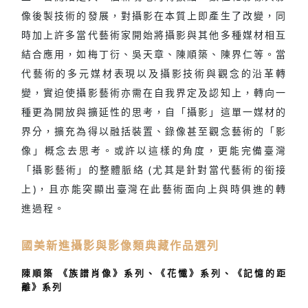
像後製技術的發展，對攝影在本質上即產生了改變，同
時加上許多當代藝術家開始將攝影與其他多種媒材相互
結合應用，如梅丁衍、吳天章、陳順築、陳界仁等。當
代藝術的多元媒材表現以及攝影技術與觀念的沿革轉
變，實迫使攝影藝術亦需在自我界定及認知上，轉向一
種更為開放與擴延性的思考，自「攝影」這單一媒材的
界分，擴充為得以融括裝置、錄像甚至觀念藝術的「影
像」概念去思考。或許以這樣的角度，更能完備臺灣
「攝影藝術」的整體脈絡 (尤其是針對當代藝術的銜接
上)，且亦能突顯出臺灣在此藝術面向上與時俱進的轉
進過程。
國美新進攝影與影像類典藏作品選列
陳順築 《族譜肖像》系列、《花懺》系列、《記憶的距
離》系列