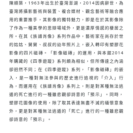
陳順築，1963年出生於臺灣澎湖，2014因病辭世，為
臺灣將攝影藝術與裝置、複合媒材、觀念藝術等融合應
用的重要推手，其影像的獨特魅力，即是在於其影像除
了作為一種美學的思辯場域外，更是濃厚情感的棲居之
所。在其《族譜肖像》系列作品中，藝術家在尚存於世
的姑姑、舅舅、叔叔的幼年照片上，嵌入轉印有塑膠花
影像的四片磁磚。「影像磁磚」的運用，與本館2014
年購藏的《四季遊蹤》系列頗為相似，但所傳達之內涵
卻迥然不同；在《四季遊蹤》系列，「影像磁磚」的嵌
入，是一種對無法參與的歷史進行追視的「介入」行
為，而運用在《族譜肖像》系列上，則是對某種無法逃
遁的死亡進行的一種雖悲觀卻詩意的「預示」。同時，
塑膠花圖像的使用，除了取其表達無盡不滅的緬懷意象
外，更是對某種無法逃遁的「死亡」進行的一種雖悲觀
卻詩意的「預示」。