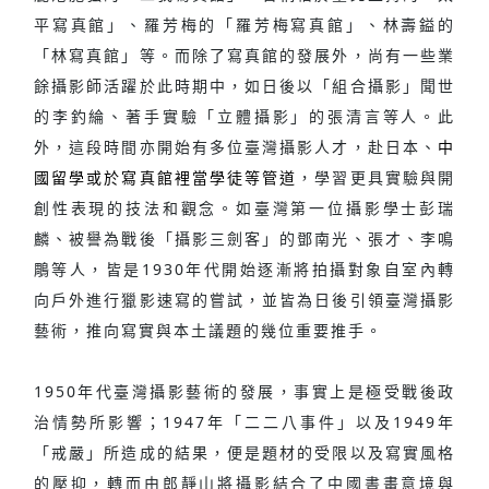
平寫真館」、羅芳梅的「羅芳梅寫真館」、林壽鎰的
「林寫真館」等。而除了寫真館的發展外，尚有一些業
餘攝影師活躍於此時期中，如日後以「組合攝影」聞世
的李釣綸、著手實驗「立體攝影」的張清言等人。此
外，這段時間亦開始有多位臺灣攝影人才，赴日本、
中
國留學或於寫真館裡當學徒等管道
，學習更具實驗與開
創性表現的技法和觀念。如臺灣第一位攝影學士彭瑞
麟、被譽為戰後「攝影三劍客」的鄧南光、張才、李鳴
鵰等人，皆是1930年代開始逐漸將拍攝對象自室內轉
向戶外進行獵影速寫的嘗試，並皆為日後引領臺灣攝影
藝術，推向寫實與本土議題的幾位重要推手。
1950年代臺灣攝影藝術的發展，事實上是極受戰後政
治情勢所影響；1947年「二二八事件」以及1949年
「戒嚴」所造成的結果，便是題材的受限以及寫實風格
的壓抑，轉而由郎靜山將攝影結合了中國書畫意境與