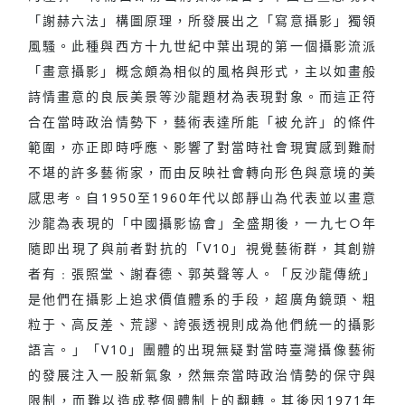
「謝赫六法」構圖原理，所發展出之「寫意攝影」獨領
風騷。此種與西方十九世紀中葉出現的第一個攝影流派
「畫意攝影」概念頗為相似的風格與形式，主以如畫般
詩情畫意的良辰美景等沙龍題材為表現對象。而這正符
合在當時政治情勢下，藝術表達所能「被允許」的條件
範圍，亦正即時呼應、影響了對當時社會現實感到難耐
不堪的許多藝術家，而由反映社會轉向形色與意境的美
感思考。自1950至1960年代以郎靜山為代表並以畫意
沙龍為表現的「中國攝影協會」全盛期後，一九七○年
隨即出現了與前者對抗的「V10」視覺藝術群，其創辦
者有﹕張照堂、謝春德、郭英聲等人。「反沙龍傳統」
是他們在攝影上追求價值體系的手段，超廣角鏡頭、粗
粒于、高反差、荒謬、誇張透視則成為他們統一的攝影
語言。」「V10」團體的出現無疑對當時臺灣攝像藝術
的發展注入一股新氣象，然無奈當時政治情勢的保守與
限制，而難以造成整個體制上的翻轉。其後因1971年