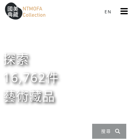
更
EN
跳到中間主要內容區
網站導覽
:::
多
選
單
:::
探索
16,762件
藝術藏品