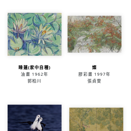
睡蓮(家中自種)
燦
油畫
1962年
膠彩畫
1997年
郭柏川
張貞雯