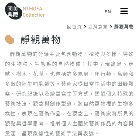
更
EN
跳到中間主要內容區
網站導覽
:::
多
選
回首頁
臺灣意象
靜觀萬物
單
:::
靜觀萬物
靜觀萬物的分類主要包含動物、植物與多樣、特殊
的生物種、生態系的自然物種；其中呈現禽鳥、走
獸、樹木、花草，也包括許多昆蟲、爬行類、鳥類和
多數的陸生哺乳類等。藝術家從日常生活中的田野觀
察、研究紀錄以及繪畫寫生等方式，透過個人特殊的
藝術技法、觀念與創作型態，將自然萬物裡的生物多
樣性，表現在藝術作品。在觀念上，藝術家將所見的
觀點與哲學思考，投射個人主體於藝術作品的內容與
意涵，呈現象徵性的藝術手法與表述。