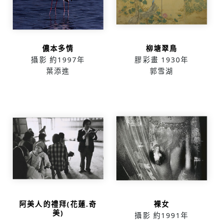
儂本多情
柳塘翠鳥
攝影
約1997年
膠彩畫
1930年
葉添進
郭雪湖
阿美人的禮拜(花蓮.奇
裸女
美)
攝影
約1991年