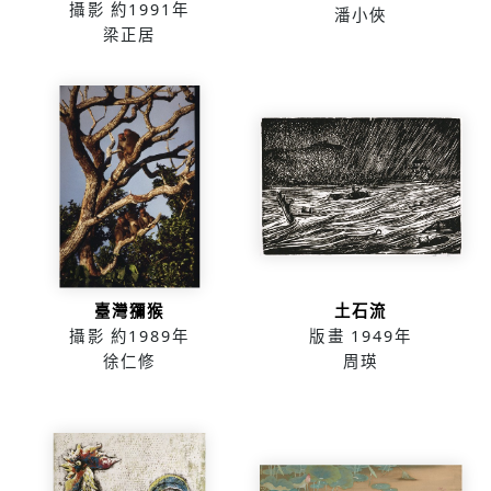
攝影
約1991年
潘小俠
梁正居
臺灣獼猴
土石流
攝影
約1989年
版畫
1949年
徐仁修
周瑛