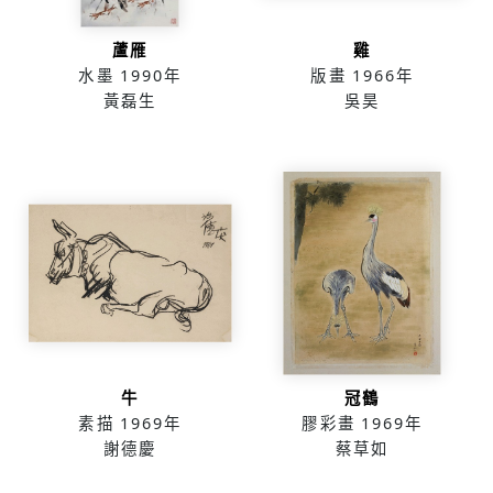
蘆雁
雞
水墨
1990年
版畫
1966年
黃磊生
吳昊
牛
冠鶴
素描
1969年
膠彩畫
1969年
謝德慶
蔡草如