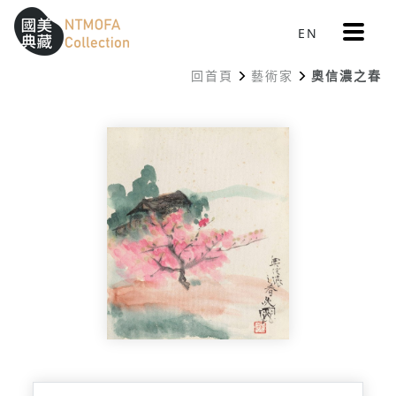
更
EN
跳到中間主要內容區
網站導覽
:::
多
選
回首頁
藝術家
奧信濃之春
單
:::