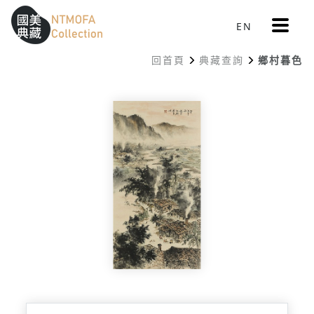
更
EN
跳到中間主要內容區
網站導覽
:::
多
選
回首頁
典藏查詢
鄉村暮色
單
:::