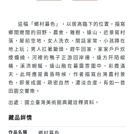
這幅「鄉村暮色」，以居高臨下的位置，描寫
鄉間遼闊的田野、農舍、雜樹、遠山，近景寫村
落，屋前空地，女人洗衣，閒話家常，小孩蹲在
地上玩；男人扛著鋤頭，趕牛回家，家家戶戶炊
煙嬝繞，河裡的鴨子正游回岸邊，遠方阡陌縱
橫，溪流蜿蜒，遠山融在暮靄雰圍中，彩霞滿
天，此時應是黃昏時候，作者描寫台灣農村景
色，即景成圖，疏密自然，濃淡合度，有如一首
田園交響樂。
出處：國立臺灣美術館典藏詮釋資料。
藏品詳情
作品名稱
鄉村暮色