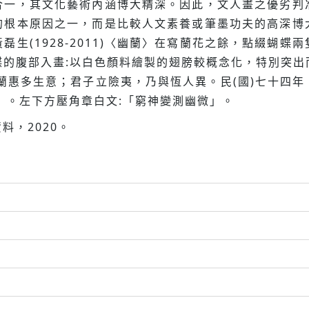
合一，其文化藝術內涵博大精深。因此，文人畫之優劣判
的根本原因之一，而是比較人文素養或筆墨功夫的高深博
生(1928-2011)〈幽蘭〉在寫蘭花之餘，點綴蝴
蝶的腹部入畫:以白色顏料繪製的翅膀較概念化，特別突出
蘭惠多生意；君子立險夷，乃與恆人異。民(國)七十四
」。左下方壓角章白文:「窮神變測幽微」。
料，2020。