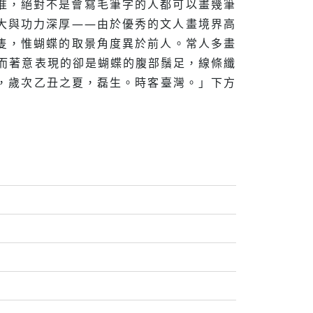
准，絕對不是會寫毛筆字的人都可以畫幾筆
大與功力深厚——由於優秀的文人畫境界高
蝶兩隻，惟蝴蝶的取景角度異於前人。常人多畫
而著意表現的卻是蝴蝶的腹部鬚足，線條纖
年，歲次乙丑之夏，磊生。時客臺灣。」下方