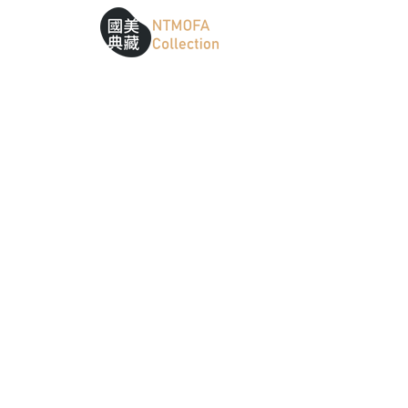
跳到中間主要內容區
網站導覽
:::
:::