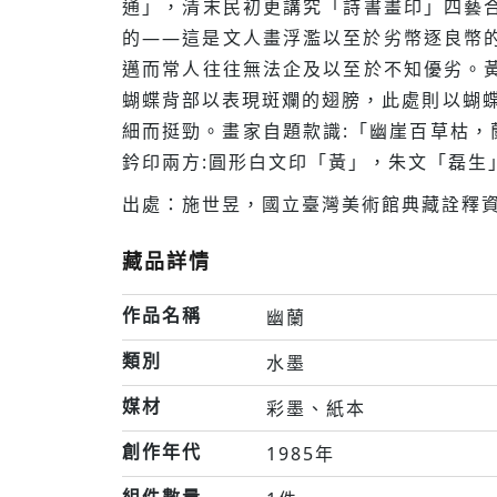
通」，清末民初更講究「詩書畫印」四藝
的——這是文人畫浮濫以至於劣幣逐良幣
邁而常人往往無法企及以至於不知優劣。黃磊
蝴蝶背部以表現斑斕的翅膀，此處則以蝴
細而挺勁。畫家自題款識:「幽崖百草枯，
鈐印兩方:圓形白文印「黃」，朱文「磊生
出處：施世昱，國立臺灣美術館典藏詮釋資
藏品詳情
作品名稱
幽蘭
類別
水墨
媒材
彩墨、紙本
創作年代
1985年