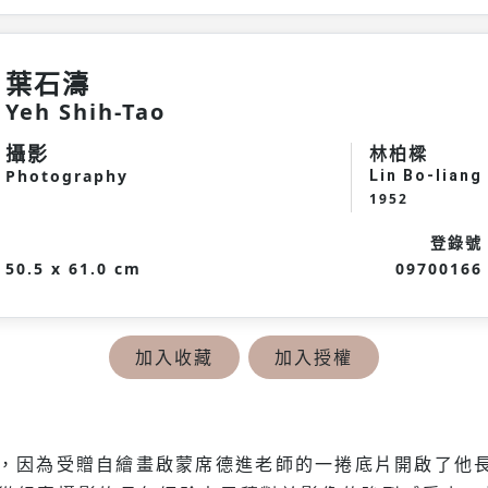
葉石濤
Yeh Shih-Tao
攝影
林柏樑
Photography
Lin Bo-liang
1952
登錄號
50.5 x 61.0 cm
09700166
加入收藏
加入授權
2-)，因為受贈自繪畫啟蒙席德進老師的一捲底片開啟了他