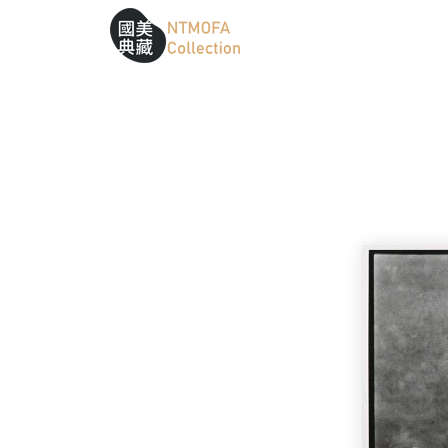
跳到中間主要內容區
網站導覽
:::
:::