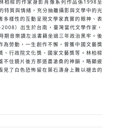
柏樑的作家身影肖像系列作品係1998至
家的特質與情緒，充分抽離攝影與文學中的光
者多樣性的互動呈現文學家真實的眼神、表
2008）出生於台南，臺灣當代文學作家，
怖時期音樂讀左派書籍坐過三年政治黑牢。後
作為勞動，一生創作不懈，曾獲中國文藝獎
獎、行政院文化獎、國家文藝獎等。林柏樑
蓋不住鏡片後方那道盡滄桑的神韻，略顯疲
看見了白色恐怖留在葉石濤身上難以褪去的