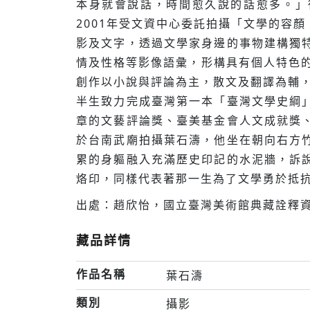
本身就會說話，時間愈久說的話愈多。」
2001年受文資中心委託拍攝「文學的容
影及文字，透過文學家身邊的事物建構獨
情及性格等影像語彙，形構具有個人特色的
創作以小說與評論為主，散文及翻譯為輔，
半生致力完成臺灣第一本「臺灣文學史綱
章的文藝評論獎、臺美基金會人文成就獎
於台南武廟拍攝葉石濤，他坐在朝向右方
累的身軀融入充滿歷史印記的水泥牆，訴
烙印，同樣代表著那一生為了文學勇於抵
出處：趙欣怡，國立臺灣美術館典藏詮釋資
藏品詳情
作品名稱
葉石濤
類別
攝影