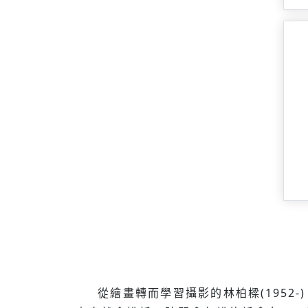
從繪畫轉而學習攝影的林柏樑(195