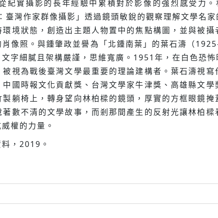
從紀實攝影的長年經驗中累積對於影像的強烈感受力。林
顏：臺灣作家群像攝影」透過鏡頭敏銳的觀察理解文學名
特環境狀態，創造出主題人物置中的焦點構圖，並與被攝
肖像照。與鍾肇政並譽為「北鍾南葉」的葉石濤（1925-
文字細膩且架構嚴謹，思維寬廣。1951年，在白色恐
」被視為戰後臺灣文學最重要的理論建構者。葉石濤視寫
、中國時報文化貢獻獎、台灣文學家牛津獎、高雄縣文學
竹製躺椅上，轉身望向林柏樑的鏡頭，厚實的方框眼鏡掩
說著數不清的文學故事，而剎那間產生的反射光讓林柏樑
抗威權的力量。
料，2019。