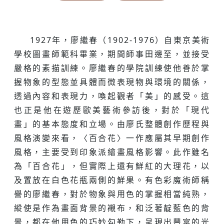
1927年，廖繼春（1902-1976）自東京美術
學校圖畫師範科畢業，期間師事田邊至，並接受
嚴格的素描訓練。廖繼春的學院訓練使他善於掌
握物象的型態並具體而微表現物與環境的關係，
透過內容和表現力，喚起觀者「美」的感受。這
也正是他在遊歷歐美藝術參訪後，對於「現代
畫」的基本態度和立場。由廖氏整體創作歷程與
風格演變來看，〈百合花〉一作應屬其早期創作
風格，主要受到印象派繪畫風格影響。此作雖名
為「百合花」，但實際上還有鮮紅的大理花，以
及置放在白色花瓶兩側的鮮果。有色彩魔術師稱
譽的廖繼春，對於物象與用色的掌握相當純熟，
縱使是作為畫面背景的襯布，和泛著靛藍色的背
景，都在他用色的巧妙勾勒下，呈現出豐富的光