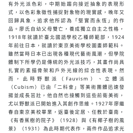
有外光派色彩，中期始趨向接近抽象的表現形
式，以色彩象徵性捕捉對象物的現實感，晚年又
回歸具象，追求他所認為「堅實而永恆」的作
品。廖氏自幼父母雙亡，養成獨立自主之性格，
1918年就讀於臺北國語學校乙種師範部，1924
年前往日本，就讀於東京美術學校圖畫師範科。
雖然當時日本已出現各種現代藝術風潮，但學院
體制下所學仍是傳統的外光派技巧，其畫作尚具
扎實的素描骨架和戶外光線的綜合性表現。然
而，此時野獸派（Fauvism）、立體派
（Cubism）已由「二科會」等美術團體迅速發
揚並成長茁壯，他自然也接觸到這些前衛美術，
尤以野獸派已開始進入其創作思維。1927年廖繼
春自東京美校畢業，返臺後定居、任教於臺南，
《有香蕉樹的院子》（1928）與《有椰子樹的風
景》（1931）為此時期代表作，兩件作品追求光