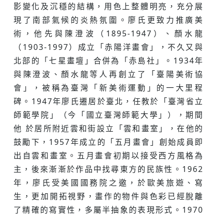
影變化及沉穩的結構，用色上整體明亮，充分展
現了南部氣候的炎熱氛圍。廖氏更致力推廣美
術，他先與陳澄波（1895-1947）、顏水龍
（1903-1997）成立「赤陽洋畫會」，不久又與
北部的「七星畫壇」合併為「赤島社」。1934年
與陳澄波、顏水龍等人再創立了「臺陽美術協
會」，被稱為臺灣「新美術運動」的一大里程
碑。1947年廖氏遷居於臺北，任教於「臺灣省立
師範學院」（今「國立臺灣師範大學」），期間
他 於居所附近雲和街設立「雲和畫室」，在他的
鼓勵下，1957年成立的「五月畫會」創始成員即
出自雲和畫室。五月畫會初期以接受西方風格為
主，後來漸漸於作品中找尋東方的民族性。1962
年，廖氏受美國國務院之邀，於歐美旅遊、寫
生，更加開拓視野，畫作的物件與色彩已經脫離
了精確的寫實性，多屬半抽象的表現形式。1970