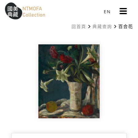
更
EN
跳到中間主要內容區
網站導覽
:::
多
選
回首頁
典藏查詢
百合花
單
:::