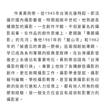
作者黃則修，從1945年台灣光復時起，即活
躍於國內攝影藝壇，時間超過半世紀。他熟諳各
種類型的攝影，一生創作不輟，不但是著名的攝
影前輩，在作品的創作思維上，更開啟「專題攝
影」的先河；像他1961年的「龍山寺」和1962
年的「被遺忘的樂園—野柳」這兩個創始專題，
早已成為系列專題的經典里程碑，在台灣攝影發
展史上永遠佔有重要地位。黃則修自詡為「台灣
攝影的獨行俠」，事實上他除了各種靜態攝影的
創作，更在新聞攝影工作，攝影學會發起、攝影
報刊編輯、學校攝影教育，甚至報業攝影彩色印
刷的技術引進和人力培育上，都有他人所無的經
歷和經驗，是一個全方位並且有成就和影響力的
攝影家。