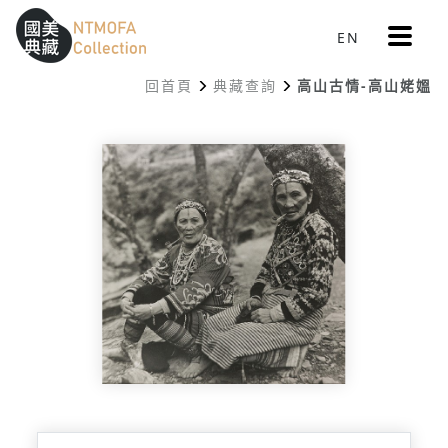
更
EN
跳到中間主要內容區
網站導覽
:::
多
選
回首頁
典藏查詢
高山古情-高山姥媼
單
:::