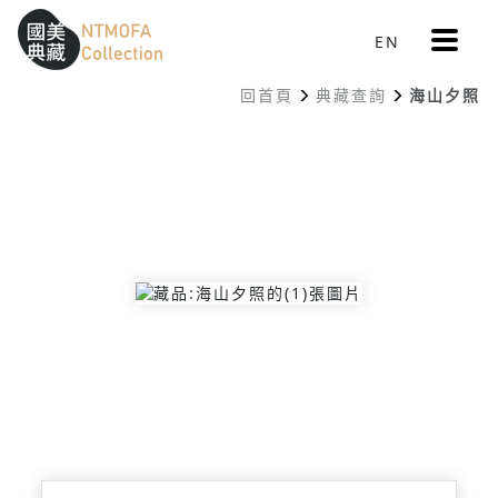
更
EN
跳到中間主要內容區
網站導覽
:::
多
選
回首頁
典藏查詢
海山夕照
單
:::