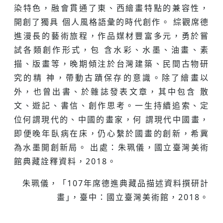
染特⾊，融會貫通了東、西繪畫特點的兼容性，
開創了獨具 個⼈風格語彙的時代創作。 綜觀席德
進漫長的藝術旅程，作品媒材豐富多元，勇於嘗
試各類創作形式，包 含⽔彩、⽔墨、油畫、素
描、版畫等，晚期傾注於台灣建築、民間古物研
究的精 神，帶動古蹟保存的意識。除了繪畫以
外，也曾出書、於雜誌發表⽂章，其中包含 散
⽂、遊記、書信、創作思考。⼀⽣持續追索、定
位何謂現代的、中國的畫家，何 謂現代中國畫，
即便晚年臥病在床，仍⼼繫於國畫的創新，希冀
為⽔墨開創新局。 出處：朱珮儀，國立臺灣美術
館典藏詮釋資料，2018。
朱珮儀，「107年席德進典藏品描述資料撰研計
畫｣，臺中：國立臺灣美術館，2018。