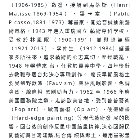
（1906-1985）啟發，接觸到⾺蒂斯（Henri
Matisse,1869-1954）、畢卡索 （Pablo
Picasso,1881-1973）等畫家，開始嘗試抽象藝
術風格。1943 年進入重慶國⽴ 藝術專科學校，
受教於林風眠（1900-1991）並與趙無極
（1921-2013）、李仲⽣ （1912-1984）諸畫
家多所往來，追求藝術的⼼志真切。歷經戰亂，
1948 年輾轉來 台，任教於嘉義中學，四年後辭
去教職移居台北決⼼專職創作。 席氏早期風格主
要受到野獸派（Fauvism）與林風眠影響，⾊調
強烈、線條粗 ⿊剛勁有⼒。1962 至 1966 年應
美國國務院之邀，⾛訪歐美各地，受到普普藝術
（Pop art）、歐普藝術（Op art）、硬邊繪畫
（Hard-edge painting）等現代藝術發 展的影
響。回台後的創作反思中國繪畫精神,決⼼回歸民
間藝術與台灣建築,結合傳 統與鄉⼟，運⽤墨彩暈