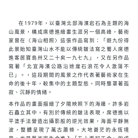
在1979年，以臺灣北部海濱岩石為主題的海
山風景，構成席德進繪畫生涯另一個高峰，藝術
家曾在〈海山相照〉這張作品寫到：「遊九份得
此景始知臺灣山水不能以傳統皴法寫之蜀人席德
進客居寶島卅又二十矣一九七九」，又在另作品
寫著「北宜海濱公路沿途崖石浪花令人激蕩不
已」。，這段期間的風景之作代表著藝術家在生
命的後十年，較集中的主題型態，同時壟罩著孤
寂、沉靜的情緒。
本作品的畫面描繪了夕陽映照下的海邊，許多岩
石矗立其中，有別於傳統的皴法表現，席德進以
平塗手法營造出攝影般的逆光效果，海面平靜無
波，整體呈現了萬古蕭條，大地蒼茫的永恆境