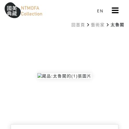
更
EN
跳到中間主要內容區
網站導覽
:::
多
選
回首頁
藝術家
太魯閣
單
:::