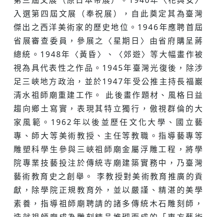
第三屆文展（原日本帝展）。1940年〈花與女〉
入選第四屆文展（奉祝展），自此奠定其為臺灣
傑出之西洋美術家的歷史地位。1946年應聘首屆
省展審查委員，參展之〈星期日〉由省府購呈蔣
總統。1948年〈黃昏〉、〈郊遊〉等大幅畫作被
視為具代表性之作品。1945年臺灣光復後，除涉
足三峽地方政治，並於1947年受公推主持長福巖
清水祖師廟重建工作。 此後畫作題材、風格日益
趨向鄉土寫實，表現其特立獨行，傲視群倫的大
家風範。1962年以後並歷任文化大學、國立藝
專、師大等美術教授、主任等教職。指導藝專等
雕塑科學生參與三峽祖師廟金屬浮雕工程，將學
院專業技藝投注於傳統寺廟建築實務中，乃臺灣
藝術教育史之創舉。 李教授對美術教育推廣的貢
獻，除學院正規教育外，並以嚴謹、精湛的美學
素養，指導祖師廟聘請的諸多傳統木石雕刻師，