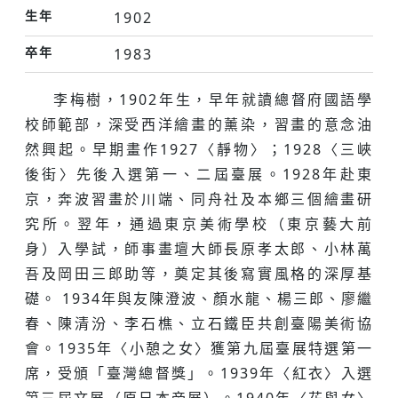
生年
1902
卒年
1983
李梅樹，1902年生，早年就讀總督府國語學
校師範部，深受西洋繪畫的薰染，習畫的意念油
然興起。早期畫作1927〈靜物〉；1928〈三峽
後街〉先後入選第一、二屆臺展。1928年赴東
京，奔波習畫於川端、同舟社及本鄉三個繪畫研
究所。翌年，通過東京美術學校（東京藝大前
身）入學試，師事畫壇大師長原孝太郎、小林萬
吾及岡田三郎助等，奠定其後寫實風格的深厚基
礎。 1934年與友陳澄波、顏水龍、楊三郎、廖繼
春、陳清汾、李石樵、立石鐵臣共創臺陽美術協
會。1935年〈小憩之女〉獲第九屆臺展特選第一
席，受頒「臺灣總督獎」。1939年〈紅衣〉入選