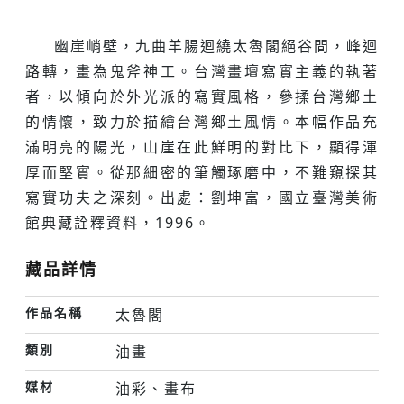
幽崖峭壁，九曲羊腸迴繞太魯閣絕谷間，峰迴
路轉，畫為鬼斧神工。台灣畫壇寫實主義的執著
者，以傾向於外光派的寫實風格，參揉台灣鄉土
的情懷，致力於描繪台灣鄉土風情。本幅作品充
滿明亮的陽光，山崖在此鮮明的對比下，顯得渾
厚而堅實。從那細密的筆觸琢磨中，不難窺探其
寫實功夫之深刻。出處：劉坤富，國立臺灣美術
館典藏詮釋資料，1996。
藏品詳情
作品名稱
太魯閣
類別
油畫
媒材
油彩、畫布