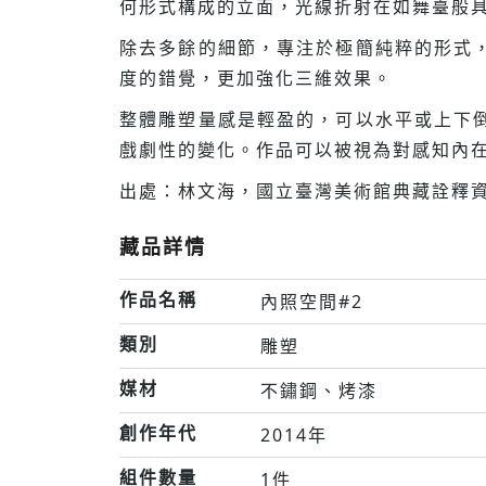
何形式構成的立面，光線折射在如舞臺般
除去多餘的細節，專注於極簡純粹的形式
度的錯覺，更加強化三維效果。
整體雕塑量感是輕盈的，可以水平或上下
戲劇性的變化。作品可以被視為對感知內
出處：林文海，國立臺灣美術館典藏詮釋資
藏品詳情
作品名稱
內照空間#2
類別
雕塑
媒材
不鏽鋼、烤漆
創作年代
2014年
組件數量
1件