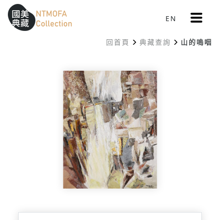
更
EN
跳到中間主要內容區
網站導覽
:::
多
選
回首頁
典藏查詢
山的嗚咽
單
:::