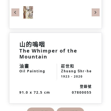
Previous
Next
山的嗚咽
The Whimper of the
Mountain
油畫
莊世和
Oil Painting
Zhuang Shr-he
1923 - 2020
登錄號
91.0 x 72.5 cm
07800055