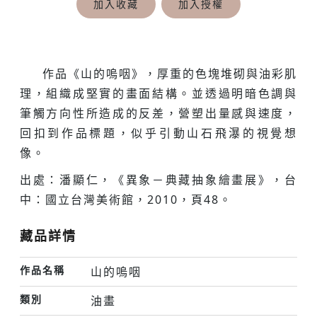
加入收藏
加入授權
作品《山的嗚咽》，厚重的色塊堆砌與油彩肌
理，組織成堅實的畫面結構。並透過明暗色調與
筆觸方向性所造成的反差，營塑出量感與速度，
回扣到作品標題，似乎引動山石飛瀑的視覺想
像。
出處：潘顯仁，《異象－典藏抽象繪畫展》，台
中：國立台灣美術館，2010，頁48。
藏品詳情
作品名稱
山的嗚咽
類別
油畫