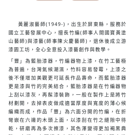
黃麗淑藝師(1949-)，出生於屏東縣，服務於
國立工藝發展中心，擅長竹編(師事人間國寶黃塗
山藝師)與漆藝(師事陳火慶藝師)，退休後成立游
漆園工坊，全心全意投入漆藝創作與教學。
「豐」為籃胎漆器，竹編器物上漆，在竹工藝極
為普遍，台灣氣候潮濕，竹料容易發霉，上漆之
後不僅增加美觀更可延長作品壽命，而籃胎漆器
更是漆與竹的完美結合，籃胎漆器是在竹編器物
上刮以漆灰，再髹漆裝飾，一般在製作上是將竹
材劃開，去掉表皮做成適當厚度與寬度的薄心候
編織而成，作品「豐」為六面分開的竹編，在折
彎嵌在六邊的木頭上面，以漆刮在竹之縫隙中待
乾，研磨再為多次擦漆，其色澤變得更加褐黑典