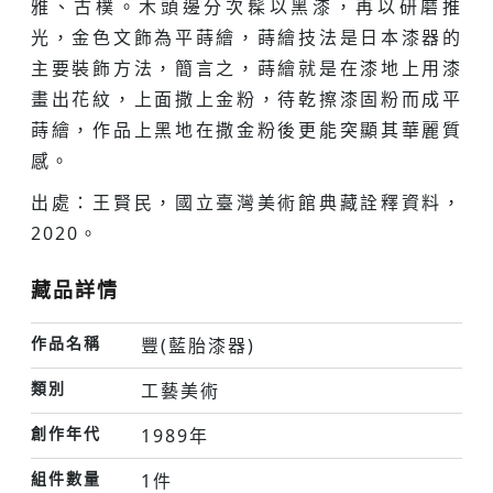
雅、古樸。木頭邊分次髹以黑漆，再以研磨推
光，金色文飾為平蒔繪，蒔繪技法是日本漆器的
主要裝飾方法，簡言之，蒔繪就是在漆地上用漆
畫出花紋，上面撒上金粉，待乾擦漆固粉而成平
蒔繪，作品上黑地在撒金粉後更能突顯其華麗質
感。
出處：王賢民，國立臺灣美術館典藏詮釋資料，
2020。
藏品詳情
作品名稱
豐(藍胎漆器)
類別
工藝美術
創作年代
1989年
組件數量
1件