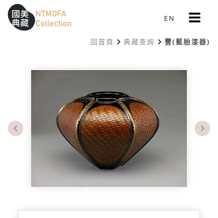
更
EN
跳到中間主要內容區
網站導覽
:::
多
選
回首頁
典藏查詢
豐(藍胎漆器)
單
:::
Previous
Nex