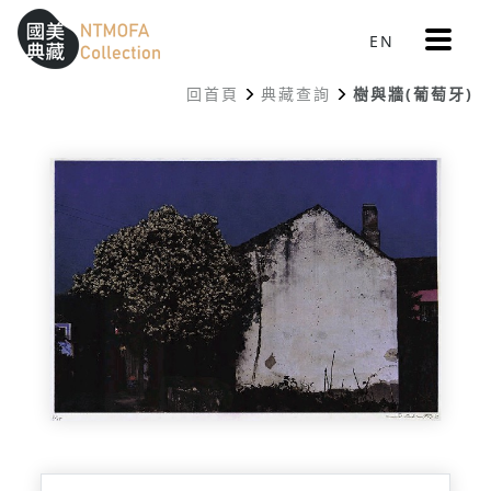
更
EN
跳到中間主要內容區
網站導覽
:::
多
選
回首頁
典藏查詢
樹與牆(葡萄牙)
單
:::