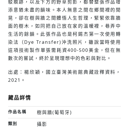
駁痕跡，以及下方的野草剪影，都替整張作品增
添意猶未盡的韻味。本人無意之間在鄉間裡的閒
晃，卻在樹與牆之間體悟人生哲理，緊緊依靠牆
面的樹木，如同把自己放在家的溫暖裡，巷弄中
生活的餘韻。此張作品也是柯錫杰第一次使用轉
染法（Dye Transfer)沖洗照片，雖說當時使用
這項技術製作單張需耗資400-500美金，但在無
數次的嘗試，終於呈現理想中的色彩與對比。
出處：楊欣穎，國立臺灣美術館典藏詮釋資料，
2021。
藏品詳情
作品名稱
樹與牆(葡萄牙)
類別
攝影