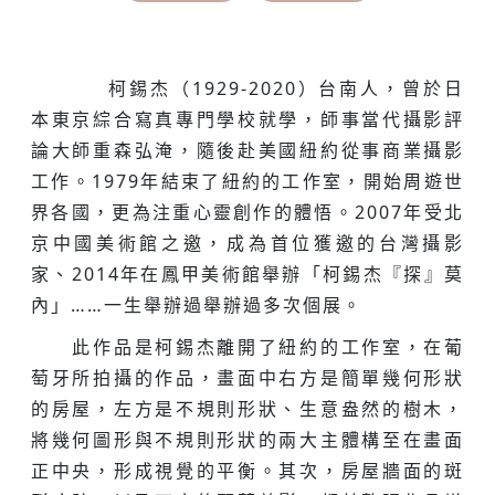
柯錫杰（1929-2020）台南人，曾於日
本東京綜合寫真專門學校就學，師事當代攝影評
論大師重森弘淹，隨後赴美國紐約從事商業攝影
工作。1979年結束了紐約的工作室，開始周遊世
界各國，更為注重心靈創作的體悟。2007年受北
京中國美術館之邀，成為首位獲邀的台灣攝影
家、2014年在鳳甲美術館舉辦「柯錫杰『探』莫
內」……一生舉辦過舉辦過多次個展。
此作品是柯錫杰離開了紐約的工作室，在葡
萄牙所拍攝的作品，畫面中右方是簡單幾何形狀
的房屋，左方是不規則形狀、生意盎然的樹木，
將幾何圖形與不規則形狀的兩大主體構至在畫面
正中央，形成視覺的平衡。其次，房屋牆面的斑