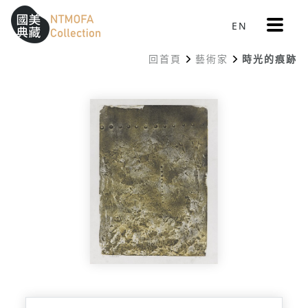
更
EN
跳到中間主要內容區
網站導覽
:::
多
選
回首頁
藝術家
時光的痕跡
單
:::