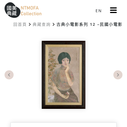
更
EN
跳到中間主要內容區
網站導覽
:::
多
選
回首頁
典藏查詢
古典小電影系列 12 –民國小電影
單
:::
Previous
Nex