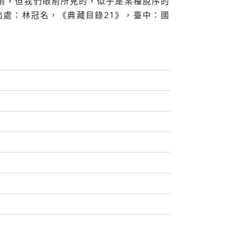
前，但我們眼前所見的，似乎是某種脫序的
出處：林冠名，《典藏目錄21》，臺中：國