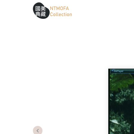
跳到中間主要內容區
網站導覽
:::
:::