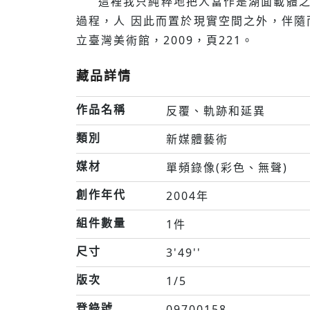
這裡我只純粹地把人當作是湖面載體之
過程，人 因此而置於現實空間之外，伴隨
立臺灣美術館，2009，頁221。
藏品詳情
作品名稱
反覆、軌跡和延異
類別
新媒體藝術
媒材
單頻錄像(彩色、無聲)
創作年代
2004年
組件數量
1件
尺寸
3'49''
版次
1/5
登錄號
09700158