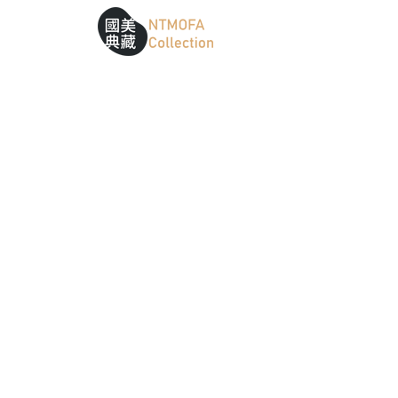
跳到中間主要內容區
網站導覽
:::
:::