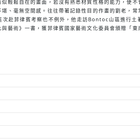
看似輕鬆自在的畫面，若沒有熟悉材質性格的能力，便不
不堪、毫無空間感。往往帶著記錄性目的作畫的劉老，常
次赴菲律賓考察也不例外，他走訪Bontoc山區進行
化與藝術》一書，獲菲律賓國家藝術文化委員會頒贈「東