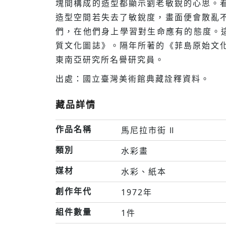
塊間構成的造型都顯示劉老敏銳的心思。
造型空間若失去了敏銳度，畫面便會散亂
們，在他們身上學習對生命應有的態度。這
質文化圖誌》。隔年所著的《菲島原始文
東南亞研究所名譽研究員。
出處：國立臺灣美術館典藏詮釋資料。
藏品詳情
作品名稱
馬尼拉市街 Ⅱ
類別
水彩畫
媒材
水彩、紙本
創作年代
1972年
組件數量
1件