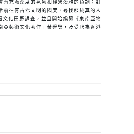
會有充滿溼度的氣氛和輕薄淡雅的色調；對
常前往有古老文明的國度，尋找那純真的人
土著文化田野調查，並且開始編纂《東南亞物
南亞藝術文化著作」榮譽獎，及受聘為香港