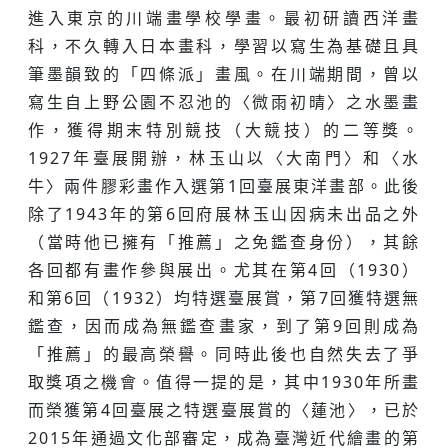
進入東京的川端畫學校學畫。最初研讀西洋畫
科，不久轉入日本畫科，學習以寫生為基礎且具
筆墨韻致的「四條派」畫風。在川端期間，曾以
寫生自上野公園不忍池的〈微雨初晴〉之水墨畫
作，獲得期末特別競技（大競技）的二等獎。
1927年臺展開辦，林玉山以〈大南門〉和〈水
牛〉兩件膠彩畫作入選第1回臺展東洋畫部。此後
除了1943年的第6回府展林玉山因病未出品之外
（當時他已擁有「推薦」之免鑑查身份），其餘
各回都有畫作參與展出。尤其在第4回（1930）
和第6回（1932）均特選臺展賞，第7回獲特選無
鑑查，因而成為無鑑查畫家，到了第9回則成為
「推薦」的最高榮譽。同時此後也自然失去了爭
取獎項之機會。值得一提的是，其中1930年所畫
而榮獲第4回臺展之特選臺展賞的〈蓮池〉，已於
2015年通過文化部審定，成為臺灣近代繪畫的第