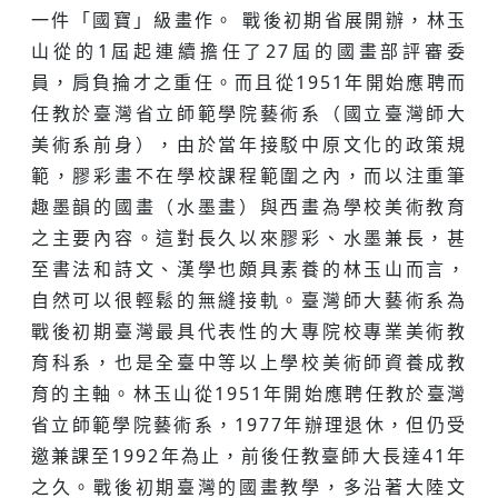
一件「國寶」級畫作。 戰後初期省展開辦，林玉
山從的1屆起連續擔任了27屆的國畫部評審委
員，肩負掄才之重任。而且從1951年開始應聘而
任教於臺灣省立師範學院藝術系（國立臺灣師大
美術系前身），由於當年接駁中原文化的政策規
範，膠彩畫不在學校課程範圍之內，而以注重筆
趣墨韻的國畫（水墨畫）與西畫為學校美術教育
之主要內容。這對長久以來膠彩、水墨兼長，甚
至書法和詩文、漢學也頗具素養的林玉山而言，
自然可以很輕鬆的無縫接軌。臺灣師大藝術系為
戰後初期臺灣最具代表性的大專院校專業美術教
育科系，也是全臺中等以上學校美術師資養成教
育的主軸。林玉山從1951年開始應聘任教於臺灣
省立師範學院藝術系，1977年辦理退休，但仍受
邀兼課至1992年為止，前後任教臺師大長達41年
之久。戰後初期臺灣的國畫教學，多沿著大陸文