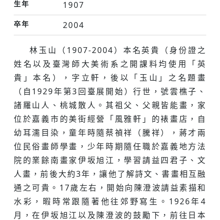
生年
1907
卒年
2004
林玉山（1907-2004）本名英貴（身份證之
姓名以及臺灣師大美術系之開課料均使用「英
貴」本名），字立軒，後以「玉山」之名題畫
（自1929年第3回臺展開始）行世，號雲樵子、
諸羅山人、桃城散人。其祖父、父親皆能畫，家
位於嘉義市的美街經營「風雅軒」的裱畫店，自
幼耳濡目染，童年時隨蔡禎祥（騰祥），蔣才兩
位民俗畫師學畫，少年時期隨任職於嘉義地方法
院的業餘南畫家伊坂旭江，學習請益四君子、文
人畫，前後大約3年，讓他了解詩文、書畫相互融
通之可貴。17歲左右，開始向陳澄波請益素描和
水彩，暇時常跟隨著他往郊野寫生。1926年4
月，在伊坂旭江以及陳澄波的鼓勵下，前往日本