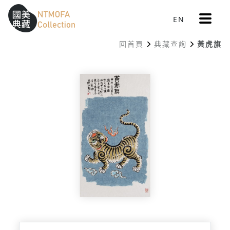
更
EN
跳到中間主要內容區
網站導覽
:::
多
選
回首頁
典藏查詢
黃虎旗
單
:::