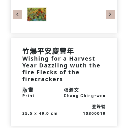
Previous
Next
竹爆平安慶豐年
Wishing for a Harvest
Year Dazzling wuth the
fire Flecks of the
firecrackers
版畫
張瀞文
Print
Chang Ching-wen
登錄號
35.5 x 49.0 cm
10300019