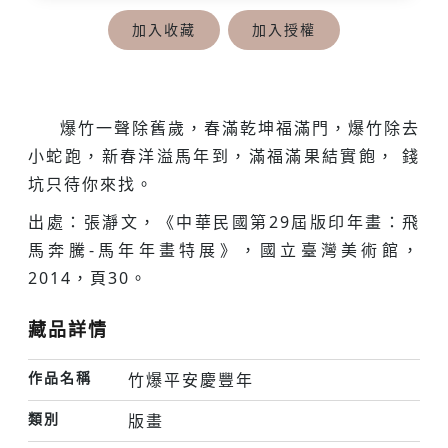
加入收藏
加入授權
爆竹一聲除舊歲，春滿乾坤福滿門，爆竹除去
小蛇跑，新春洋溢馬年到，滿福滿果結實飽， 錢
坑只待你來找。
出處：張瀞文，《中華民國第29屆版印年畫：飛
馬奔騰-馬年年畫特展》，國立臺灣美術館，
2014，頁30。
藏品詳情
作品名稱
竹爆平安慶豐年
類別
版畫