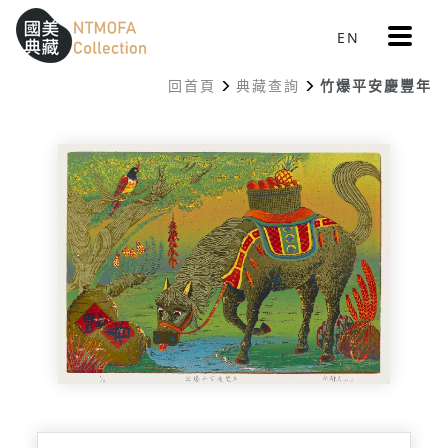
更
EN
跳到中間主要內容區
網站導覽
:::
多
選
回首頁
典藏查詢
竹爆平安慶豐年
單
:::