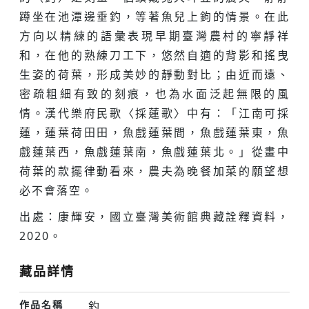
蹲坐在池潭邊垂釣，等著魚兒上鉤的情景。在此
方向以精練的語彙表現早期臺灣農村的寧靜祥
和，在他的熟練刀工下，悠然自適的背影和搖曳
生姿的荷葉，形成美妙的靜動對比；由近而遠、
密疏粗細有致的刻痕，也為水面泛起無限的風
情。漢代樂府民歌〈採蓮歌〉中有：「江南可採
蓮，蓮葉荷田田，魚戲蓮葉間，魚戲蓮葉東，魚
戲蓮葉西，魚戲蓮葉南，魚戲蓮葉北。」從畫中
荷葉的款擺律動看來，農夫為晚餐加菜的願望想
必不會落空。
出處：康輝安，國立臺灣美術館典藏詮釋資料，
2020。
藏品詳情
作品名稱
釣