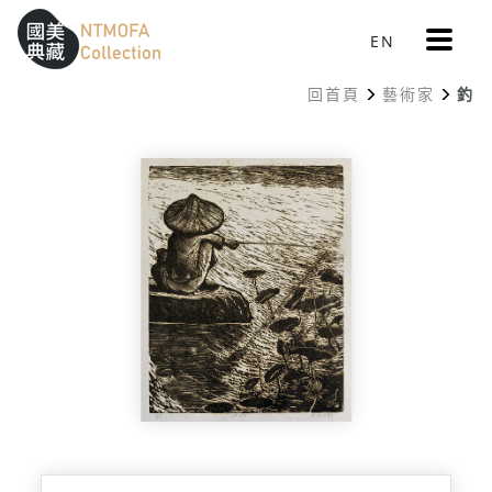
更
EN
跳到中間主要內容區
網站導覽
:::
多
選
回首頁
藝術家
釣
單
:::