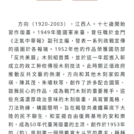
方向（1920-2003），江西人。十七歲開始
習作版畫。1949年隨國軍來臺，曾任職於金門
《正氣中華報》副刊主編，發表一系列政戰宣傳
的插圖於各報端。1952年他的作品榮獲國防部
「反共美展」木刻組首獎，並於這一年起進入新
成立的政工幹校傳授木刻技法。此時期正值政府
推動反共文藝的熱潮，方向和其他木刻家如周
瑛、陳其茂、朱嘯秋等，創作了許多配合國策、
鼓舞民心的作品，成為戰鬥木刻的重要推手。這
些充滿濃厚政治意味的木刻版畫，具寫實風格，
刀法熟練，構圖簡明，旨在揭發共產鐵幕底下大
陸的民不聊生，和宣揚自由復興基地的安和樂
利，成為50年代臺灣版畫的主流。創作於1953年
的〈釣〉是刻畫一個頭戴寬大斗笠的農夫，靜靜