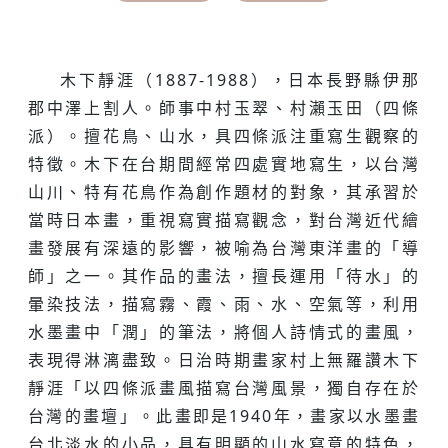
木下靜涯（1887-1988），日本長野縣伊那
郡中澤上割人。師事中村玉翠、村瀨玉田（四條
派）。擅花鳥、山水，具四條派注重寫生觀察的
特徵。木下在台期間經常四處實地寫生，以台灣
山川、特有花鳥作為創作題材的對象，其承習於
當時日本畫，重視寫實描寫觀念，對台灣近代繪
畫發展有深遠的影響，被喻為台灣東洋畫的「導
師」之一。其作品的畫法，擅長運用「待水」的
暈染技法，描寫霧、霞、雨、水、空氣等，利用
水墨畫中「潤」的筆法，將個人詩情式的畫風，
表現得淋漓盡致。日治時期畫家村上無羅讚木下
靜涯「以四條派畫風描寫台灣風景，獨自存在於
台灣的畫壇」。此畫即是1940年，畫家以水墨畫
台北淡水的小品，具有明顯的山水寫意的特色，