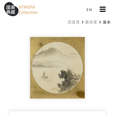
更
EN
跳到中間主要內容區
網站導覽
:::
多
選
回首頁
藝術家
淡水
單
:::