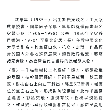
歐豪年（1935－）出生於廣東茂名，由父親
啟蒙授書，國學底子深厚，早年師從嶺南畫派名
家趙少昂（1905－1998）習畫。1950年全家移
居香港，1970年至臺北定居，長年任教中國文化
大學美術系。其兼擅山水、花鳥、走獸，作品經
常於國內外各地巡迴展覽，頗受政界名流、藝壇
諸家青睞，為臺灣當代書畫界的長老級人物。
〈鷹〉一作描繪樹枝上老鷹望向遠方、振翅欲飛
的瞬間，枝幹藤蘿纏繞，僅剩零星紅葉，秋意蕭
瑟。樹枝由右上向左下斜出，略呈S形彎折，老鷹
位於畫面右上角，形成對角線構圖。此作筆墨寫
意瀟灑，彩墨交融，濃淡有致。樹枝以淡墨寫
之，乾溼變化與停頓轉折相當精采，藤蘿莖蔓用