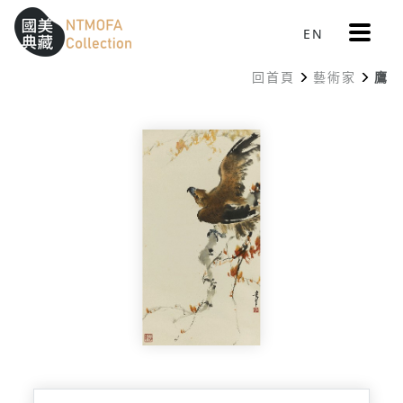
更
EN
跳到中間主要內容區
網站導覽
:::
多
選
回首頁
藝術家
鷹
單
:::