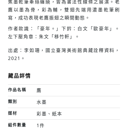
焦墨乾筆牽絲纏繞，皆為書法性線條之展演。老
鷹以墨為骨，彩為輔，雙翅先端用濃墨乾筆刷
寫，成功表現老鷹振翅之瞬間動態。
作者款識：「豪年。」下鈐：白文「歐豪年」。
左下壓角章：朱文「移竹軒」。
出處：李如珊，國立臺灣美術館典藏詮釋資料，
2021。
藏品詳情
作品名稱
鷹
類別
水墨
媒材
彩墨、紙本
組件數量
1件