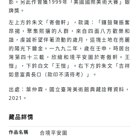
影。另此作曾獲1999年「美國國際美術大賽」銀
牌獎。
左上方鈐朱文「寄傲軒」，款識：「鑼鼓聲振奮
昂揚，聚集熙攘的人群，來自四面八方歡樂和
諧，虔誠祈望伴著流動的歲月，這塊土地在亮麗
的陽光下鍍金。一九九二年，歲在壬申，時居台
灣第四十三載，欣繪和境平安圖於寄傲軒。王
愷」，下鈐白文「王愷」。右下方鈐朱文「吉祥
如意富貴長□（款印不清待考）」。
出處：葉仲霖，國立臺灣美術館典藏詮釋資料，
2021。
藏品詳情
作品名稱
合境平安圖