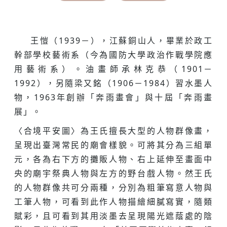
王愷（1939－），江蘇銅山人，畢業於政工
幹部學校藝術系（今為國防大學政治作戰學院應
用藝術系）。油畫師承林克恭（1901－
1992），另隨梁又銘（1906－1984）習水墨人
物，1963年創辦「奔雨畫會」與十屆「奔雨畫
展」。
〈合境平安圖〉為王氏擅長大型的人物群像畫，
呈現出臺灣常民的廟會樣貌。可將其分為三組單
元，各為右下方的攤販人物、右上延伸至畫面中
央的廟宇祭典人物與左方的野台戲人物。然王氏
的人物群像共可分兩種，分別為粗筆寫意人物與
工筆人物，可看到此作人物描繪細膩寫實，隨類
賦彩，且可看到其用淡墨去呈現陽光遮蔭處的陰