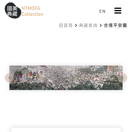
更
EN
跳到中間主要內容區
網站導覽
:::
多
選
回首頁
典藏查詢
合境平安圖
單
:::
Previous
Nex