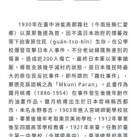
1930年在臺中洲能高郡霧社（今南投縣仁愛
鄉）以莫那魯道為首，因不滿日本政府的理蕃政
策下迫害原住民（guân-tsū-bîn）生存，在公學
校爆發攻擊日本人事件，不分老幼婦孺無差別的
傷害，造成近200人傷亡，最終日本軍以軍事鎮
壓，導致全族幾乎滅村的狀態，是日本殖民時最
大的原住民反抗事件，即所謂的「霧社事件」，
賽德克族語稱之為「Mkuni Paran」。此畫作為
鹽月桃甫（1886-1954）在事件發生後幾年創作
的油畫作品。鹽月桃甫出生於日本宮崎縣西都
市，本名永野善吉，1903年進入宮崎師範學校就
讀，畢業後幾年考取東京美術學校，1912年畢業
後至四國高等學校教書。1921年來臺，任教於臺
北第一中學校（今建國高中）、臺灣總督府高等