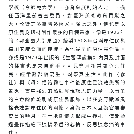
學校（今師範大學），亦為臺展創始人之一，擔
任西洋畫部審查委員，對臺灣美術教育貢獻之
大，影響許多臺灣藝術家。除此之外，他也是以
原住民為題材創作最多的日籍畫家，像是1923年
的〈邦查國人引見圖〉繪製1608年台灣原住民與
德川家康會面的模樣，為他最早的原住民作品。
亦或是1923年出版的《生蕃傳說集》內頁及封面
的插畫也是來自他手。可見鹽月相當關心原住
民，經常赴部落寫生，觀察其生活。此作〈霧
社〉與〈母〉描繪霧社事件後原住民流離失所的
景象，畫中強烈的橘紅展現族人的力量，以簡單
的白色線條乾刷成原住民服飾，以狂妄野獸派風
格表達對原住民的關懷。身為日本人且為官展審
查員的鹽月，在土地關懷與權威中掙扎，僅能透
過畫作描繪下這樣矛盾的心情，反思這悲痛的事
件。