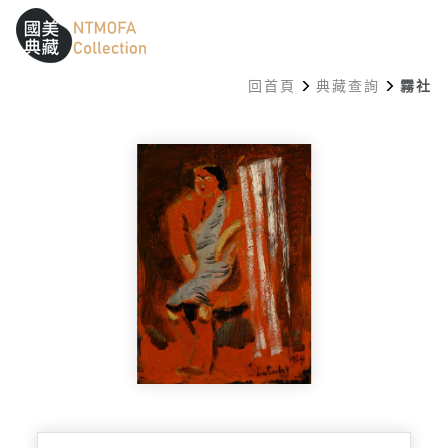
跳到中間主要內容區
網站導覽
:::
回首頁
典藏查詢
霧社
:::