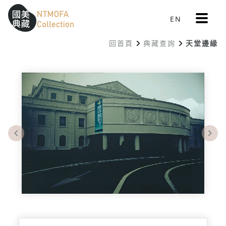
更
EN
跳到中間主要內容區
網站導覽
:::
多
選
回首頁
典藏查詢
天堂邊緣
單
:::
Previous
Nex