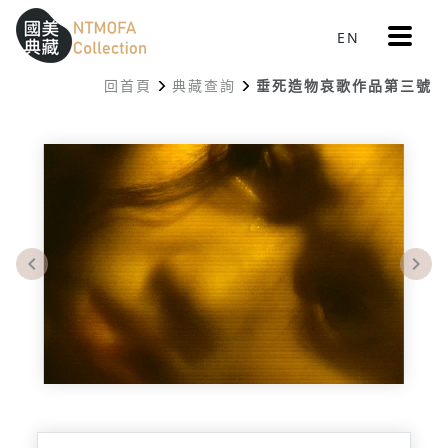
更
EN
跳到中間主要內容區
網站導覽
:::
多
選
回首頁
典藏查詢
垂死造物哀歌作品第三號
單
:::
Previous
Nex