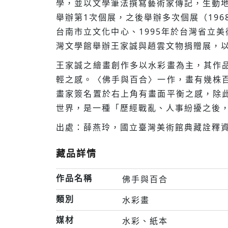
學，並以文學筆法撰寫藝術家傳記，生動地
舉辦第1次個展，之後舉辦多次個展（196
台南市立文化中心、1995年於台灣省立美術
灣文學館舉辦王家誠與趙雲文物捐贈展，以
王家誠之繪畫創作多以水彩畫為主，其作
輕之感。〈佛手與百合〉一作，畫有幾株
畫家簽名置於右上角有畫面平衡之感，除
世界，是一種「歷經戰亂、人事紛擾之後，
出處：薛燕玲，國立臺灣美術館典藏詮釋資
藏品詳情
作品名稱
佛手與百合
類別
水彩畫
媒材
水彩、紙本