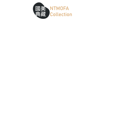
跳到中間主要內容區
網站導覽
:::
:::