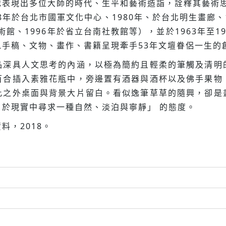
表現出多位大師的時代、生平和藝術造詣，詮釋其藝術思
8年於台北市國軍文化中心、1980年、於台北明生畫廊、1
館、1996年於省立台南社教館等），並於1963年至1
手稿、文物、畫作、書籍呈現牽手53年文壇眷侶一生的
品深具人文思考的內涵，以極為簡約且輕柔的筆觸及清明
百合插入素雅花瓶中，旁邊置有酒器與酒杯以及佛手果物
此之外桌面與背景大片留白。看似逸筆草草的隨興，卻是
於現實中尋求一種自然、淡泊與寧靜」 的態度。
料，2018。