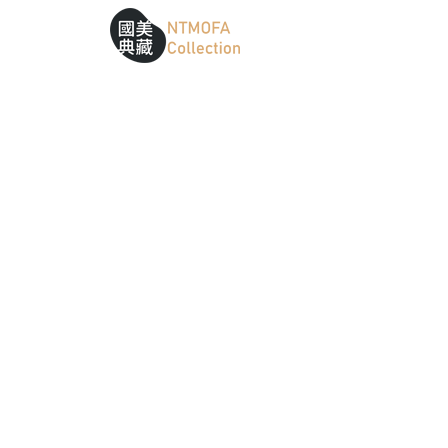
跳到中間主要內容區
網站導覽
:::
:::