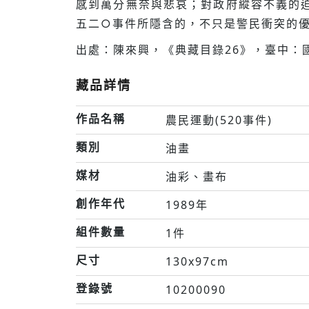
感到萬分無奈與悲哀；對政府縱容不義的
五二○事件所隱含的，不只是警民衝突的
出處：陳來興，《典藏目錄26》，臺中：國
藏品詳情
作品名稱
農民運動(520事件)
類別
油畫
媒材
油彩、畫布
創作年代
1989年
組件數量
1件
尺寸
130x97cm
登錄號
10200090