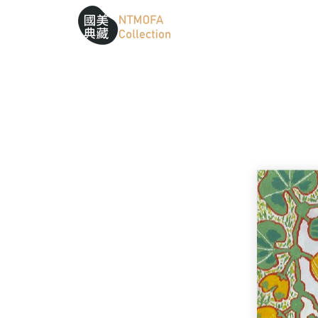
跳到中間主要內容區
網站導覽
:::
:::