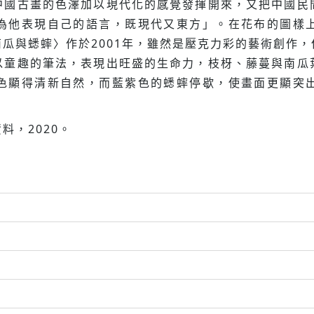
中國古畫的色澤加以現代化的感覺發揮開來，又把中國民
為他表現自己的語言，既現代又東方」。在花布的圖樣
瓜與蟋蟀〉作於2001年，雖然是壓克力彩的藝術創作
以童趣的筆法，表現出旺盛的生命力，枝枒、藤蔓與南瓜
色顯得清新自然，而藍紫色的蟋蟀停歇，使畫面更顯突
料，2020。