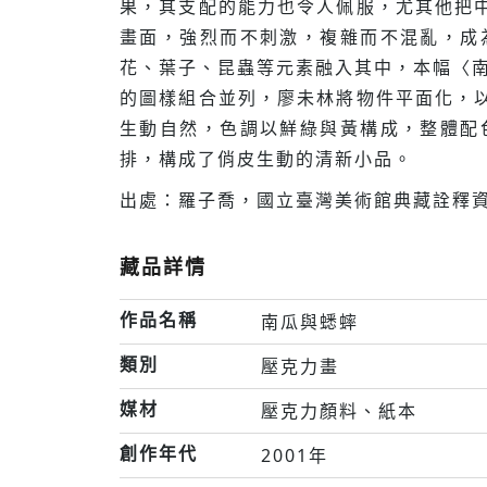
果，其支配的能力也令人佩服，尤其他把
畫面，強烈而不刺激，複雜而不混亂，成
花、葉子、昆蟲等元素融入其中，本幅〈南
的圖樣組合並列，廖未林將物件平面化，
生動自然，色調以鮮綠與黃構成，整體配
排，構成了俏皮生動的清新小品。
出處：羅子喬，國立臺灣美術館典藏詮釋資
藏品詳情
作品名稱
南瓜與蟋蟀
類別
壓克力畫
媒材
壓克力顏料、紙本
創作年代
2001年