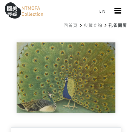
更
EN
跳到中間主要內容區
網站導覽
:::
多
選
回首頁
典藏查詢
孔雀開屏
單
:::