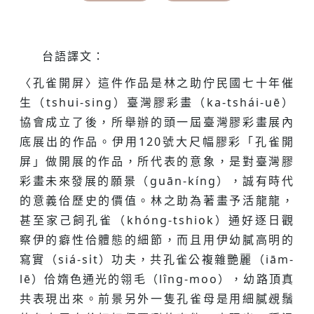
台語譯文：
〈孔雀開屏〉這件作品是林之助佇民國七十年催
生（tshui-sing）臺灣膠彩畫（ka-tshái-uē）
協會成立了後，所舉辦的頭一屆臺灣膠彩畫展內
底展出的作品。伊用120號大尺幅膠彩「孔雀開
屏」做開展的作品，所代表的意象，是對臺灣膠
彩畫未來發展的願景（guān-kíng），誠有時代
的意義佮歷史的價值。林之助為著畫予活龍龍，
甚至家己飼孔雀（khóng-tshiok）通好逐日觀
察伊的癖性佮體態的細節，而且用伊幼膩高明的
寫實（siá-si̍t）功夫，共孔雀公複雜艷麗（iām-
lē）佮媠色通光的翎毛（lîng-moo），幼路頂真
共表現出來。前景另外一隻孔雀母是用細膩覕鬚