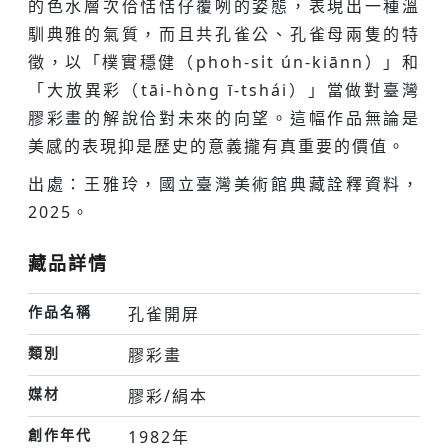
的色水層次佮恬恬仔覆咧的姿態，表現出一種溫
馴典雅的氣質，而且共孔雀公、孔雀母兩隻的特
徵，以「樸實穩健（phoh-si̍t ún-kiānn）」和
「大放異彩（tāi-hòng ī-tshái）」當做對臺灣
膠彩畫的解說佮對未來的向望。這幅作品無論是
美感的表現抑是歷史的意義攏有真重要的價值。
出處：王雅玲，國立臺灣美術館典藏詮釋資料，
2025。
藏品詳情
作品名稱
孔雀開屏
類別
膠彩畫
媒材
膠彩/絹本
創作年代
1982年