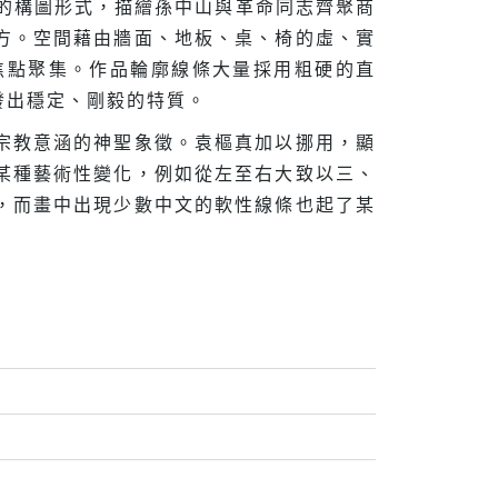
晚餐》的構圖形式，描繪孫中山與革命同志齊聚商
方。空間藉由牆面、地板、桌、椅的虛、實
焦點聚集。作品輪廓線條大量採用粗硬的直
發出穩定、剛毅的特質。
宗教意涵的神聖象徵。袁樞真加以挪用，顯
某種藝術性變化，例如從左至右大致以三、
，而畫中出現少數中文的軟性線條也起了某