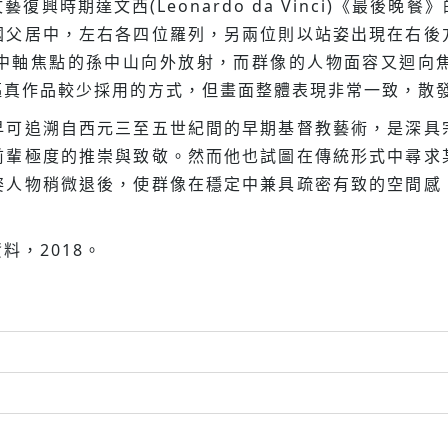
興時期達文西(Leonardo da Vinci)《最後
國父居中，左右各四位羅列，另兩位則以站姿出現在右後
中軸焦點的孫中山向外放射，而群像的人物面容又迴向
樞真作品較少採用的方式，但畫面整體表現非常一致，散
早可追溯自西元三至五世紀間的早期基督教藝術，是深具
前輩極度的推崇與致敬。然而他也試圖在傳統形式中尋求
姿人物稍微退後，使群像在穩定中兼具疏密有致的空間感
料，2018。