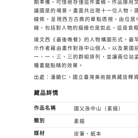
期準備，可惜現存僅這件畫稿。作品挪用文藝復
議國是的場景。畫面共出現十一位人物，
線條，呈現西方古典的單點透視，由位居
線，包括對人物的描繪也是如此，這是袁
達文西《最後晚餐》的人物構圖形式，最
示作者藉由畫作對孫中山個人，以及黨國
一、一、三、三的群組排列，並讓兩位站
種畫龍點睛的效果。
出處：潘顯仁，國立臺灣美術館典藏詮釋資
藏品詳情
作品名稱
國父孫中山（素描）
類別
素描
媒材
炭筆、紙本