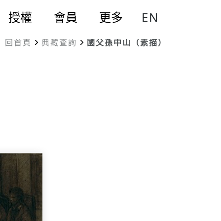
EN
授權
會員
更多
回首頁
典藏查詢
國父孫中山（素描）