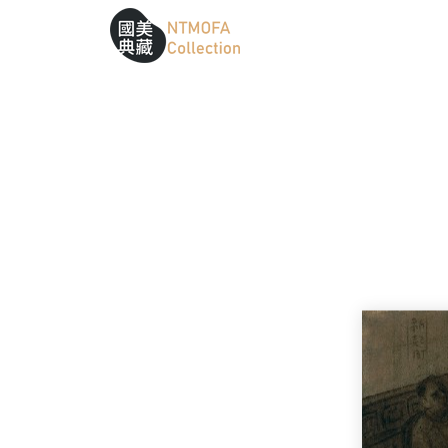
跳到中間主要內容區
網站導覽
:::
:::