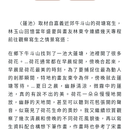
〈蓮池〉取材自嘉義近郊牛斗山的荷塘寫生，
林玉山回憶當年盛夏與畫友林東令連續幾天專程
前往觀察寫生之情景寫道：
在鄉下牛斗山找到了一池大蓮塘，池裡開了很多
荷花。…荷花通常都在早晨綻開，傍晚合起來，
早晨是荷花最美的時刻，為了要捕捉住最為動人
的剎那瞬間，特地約畫友東令為伴，傍晚就去蓮
塘等待。…夏日之晨，幽靜清涼，微霧中的蓮
池，真的有說不出的美。荷花一朵朵慢慢地開
放，幽靜的天地間，甚至可以聽到花苞張開的聲
音，似窺見了荷花生命的奧妙。我又繼續欣賞觀
察了幾次清晨和傍晚的不同荷花風貌後，再以寫
生資料配合構想下筆作畫，作畫時也參考了宋畫