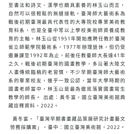
至書法和詩文、漢學也頗具素養的林玉山而言，
自然可以很輕鬆的無縫接軌。臺灣師大藝術系為
戰後初期臺灣最具代表性的大專院校專業美術教
育科系，也是全臺中等以上學校美術師資養成教
育的主軸。林玉山從1951年開始應聘任教於臺灣
省立師範學院藝術系，1977年辦理退休，但仍受
邀兼課至1992年為止，前後任教臺師大長達41年
之久。戰後初期臺灣的國畫教學，多沿著大陸文
人畫傳統臨稿的老習慣，不少早期臺灣師大藝術
系的畢業校友，幾乎一致公認，當年大學時期的
國畫老師當中，林玉山是最為徹底落實國畫寫生
教學的師長。 出處：黃冬富，國立臺灣美術館典
藏詮釋資料，2022。
黃冬富，「臺灣早期書畫藏品策展研究計畫藝文
勞務採購案」，臺中：國立臺灣美術館，2022。