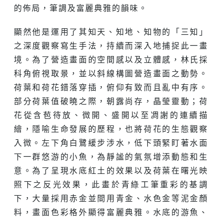
的佈局，筆調及富麗典雅的韻味。
顯然他是運用了其知天、知地、知物的「三知」
之深度觀察寫生手法，持續而深入地捕捉此一畫
境。為了營造畫面的空間感以及立體感，林氏採
科角俯視取景，並以斜線構圖營造畫面之動勢。
荷葉和荷花錯落穿插，俯仰有致而且亂中有序。
部分荷葉值破曉之際，朝露尚存，晶瑩靈動；荷
花從含苞待放、微開、盛開以至凋謝的連續描
繪，隱喻生命發展的歷程，也將荷花的生態觀察
入微。左下角白鷺緩步涉水，低下頭緊盯著水面
下一群悠游的小魚，為靜謐的氣氛增添動態和生
意。為了呈現水底紅土的效果以及荷葉在曙光映
照下之反光效果，此畫於青綠工筆重彩的基調
下，大量採用赤金並間用青金、水色金等泥金顏
料，畫面色彩格外顯得富麗典雅。水底的游魚、