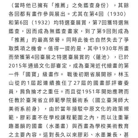
（當時他已擁有「推薦」之免鑑查身份），其餘
各回都有畫作參與展出。尤其在第4回（1930）
和第6回（1932）均特選臺展賞，第7回獲特選無
鑑查，因而成為無鑑查畫家，到了第9回則成為
「推薦」的最高榮譽。同時此後也自然失去了爭
取獎項之機會。值得一提的是，其中1930年所畫
而榮獲第4回臺展之特選臺展賞的〈蓮池〉，已於
2015年通過文化部審定，成為臺灣近代繪畫的第
一件「國寶」級畫作。 戰後初期省展開辦，林玉
山從的1屆起連續擔任了27屆的國畫部評審委
員，肩負掄才之重任。而且從1951年開始應聘而
任教於臺灣省立師範學院藝術系（國立臺灣師大
美術系前身），由於當年接駁中原文化的政策規
範，膠彩畫不在學校課程範圍之內，而以注重筆
趣墨韻的國畫（水墨畫）與西畫為學校美術教育
之主要內容。這對長久以來膠彩、水墨兼長，甚