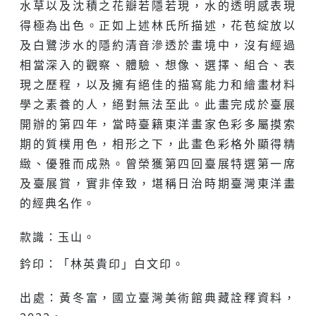
水草以及沈積之花瓣若隱若現，水的透明感表現
得極為出色。正如上述林氏所描述，花苞綻放以
及白鷺涉水的隱約清音滲透於畫境中，沒有經過
相當深入的觀察、體驗、想像、選擇、組合、表
現之歷程，以及擁有絕佳的描寫能力和繪畫材料
學之素養的人，絕對無法至此。此畫完成於臺展
開辦的第四年，當時臺籍東洋畫家色彩多屬摸索
期的質樸用色，相形之下，此畫色彩格外顯得精
緻、優雅而成熟。曾榮獲第四回臺展特選第一席
及臺展賞，實非倖致，堪稱日治時期臺灣東洋畫
的經典名作。
款識：玉山。
鈐印：「林英貴印」白文印。
出處：黃冬富，國立臺灣美術館典藏詮釋資料，