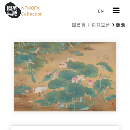
更
EN
跳到中間主要內容區
網站導覽
:::
多
選
回首頁
典藏查詢
蓮池
單
:::