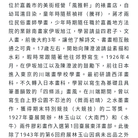
位於嘉義市的美街經營「風雅軒」的裱畫店，自
幼耳濡目染，童年時隨蔡禎祥（騰祥），蔣才兩
位民俗畫師學畫，少年時期隨任職於嘉義地方法
院的業餘南畫家伊坂旭江，學習請益四君子、文
人畫，前後大約3年，讓他了解詩文、書畫相互融
通之可貴。17歲左右，開始向陳澄波請益素描和
水彩，暇時常跟隨著他往郊野寫生。1926年4
月，在伊坂旭江以及陳澄波的鼓勵下，前往日本
進入東京的川端畫學校學畫。最初研讀西洋畫
科，不久轉入日本畫科，學習以寫生為基礎且具
筆墨韻致的「四條派」畫風。在川端期間，曾以
寫生自上野公園不忍池的〈微雨初晴〉之水墨畫
作，獲得期末特別競技（大競技）的二等獎。
1927年臺展開辦，林玉山以〈大南門〉和〈水
牛〉兩件膠彩畫作入選第1回臺展東洋畫部。此後
除了1943年的第6回府展林玉山因病未出品之外